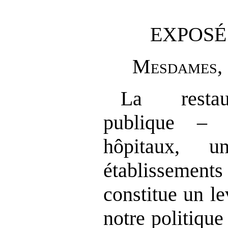
EXPOSÉ
M
esdames
,
La restaur
publique – c
hôpitaux, un
établissement
constitue un le
notre politiqu