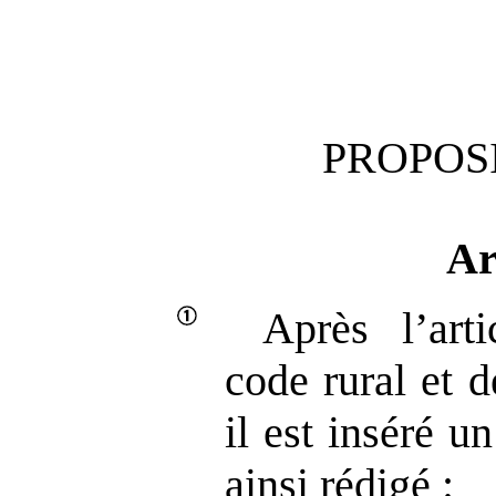
PROPOSI
Ar
Après l’art
code rural et 
il est inséré u
ainsi rédigé :