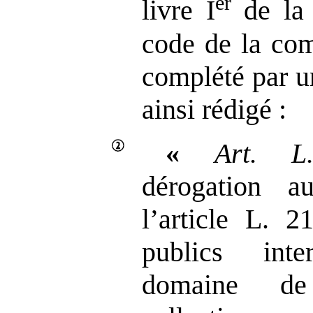
er
livre I
de la 
code de la co
complété par u
ainsi rédigé :
«
Art.
L
dérogation a
l’article L. 2
publics int
domaine de 