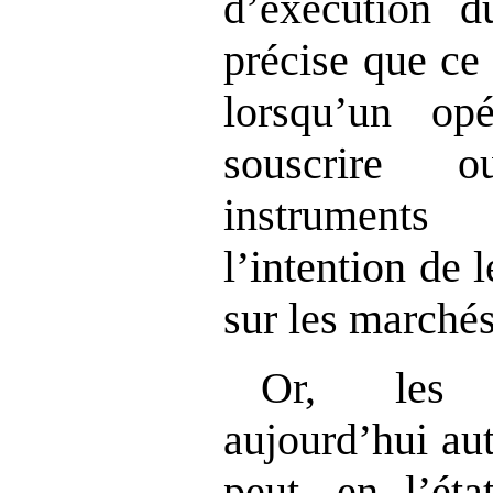
d
’
exécution d
précise que ce 
lorsqu
’
un
opér
souscrire 
instruments
l
’
intention de 
sur les marchés
Or, les
aujourd’hui au
peut, en l’éta