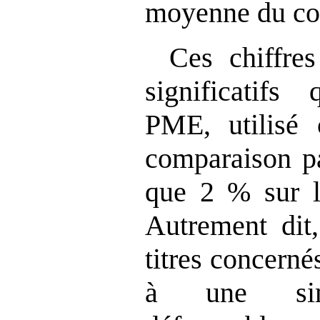
moyenne du cou
Ces chiffre
significatifs
PME, utilis
é 
comparaison pa
que 2
% sur la
Autrement dit,
titres concerné
à une simp