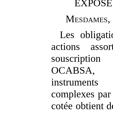
EXPOSÉ
M
esdames
,
Les obligati
actions ass
souscriptio
OCABSA, c
instruments
complexes par 
cotée obtient d