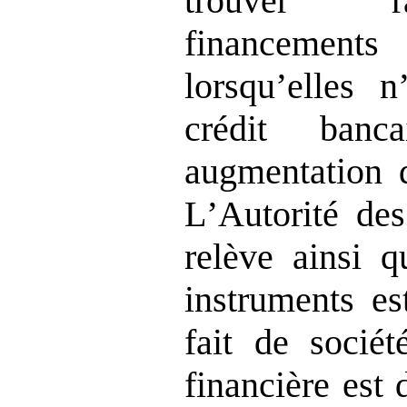
trouver r
financements
lorsqu
’
elles n
crédit ban
augmentation d
L
’
Autorité des
rel
ève ainsi q
instruments es
fait de sociét
financière est