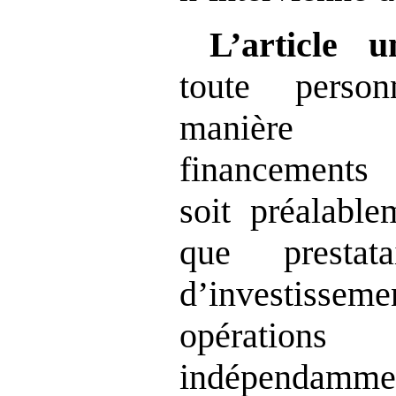
L’article u
toute perso
manière h
financement
soit préalable
que prestat
d
’
investisseme
opération
indépenda