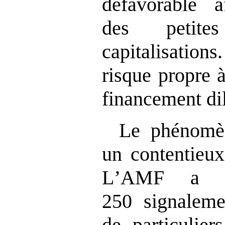
défavorable a
des petit
capitalisatio
risque propre 
financement dil
Le phénomèn
un contentieux
L
’
AMF a re
250 signaleme
de particulier