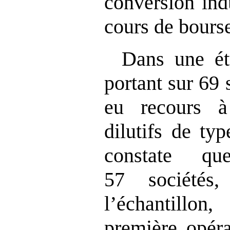
conversion ind
cours de bours
Dans une é
portant sur 69 
eu recours à
dilutifs de t
constate q
57
sociétés
l’échantillon
première opéra