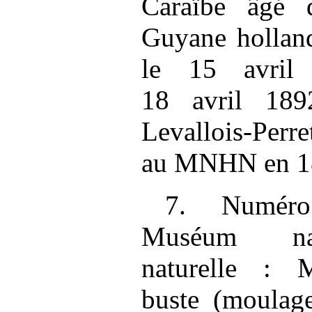
Caraïbe âgé
Guyane holland
le 15 avril
18 avril 189
Levallois‑Perre
au MNHN en 1
7. Numéro
Muséum nati
naturelle :
buste (moulag