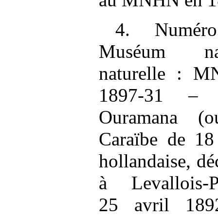
4. Numéro
Muséum nati
naturelle : 
1897‑31 – s
Ouramana (o
Caraïbe de 18
hollandaise, dé
à Levallois‑
25 avril 189