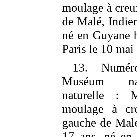
moulage à creu
de Malé, Indie
né en Guyane h
Paris le 10 mai
13. Numéro
Muséum nati
naturelle :
moulage à cr
gauche de Malé
17 ans, né en 