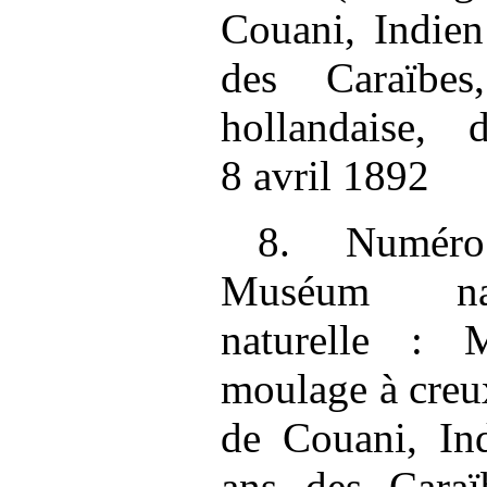
Couani, Indie
des Caraïbe
hollandaise,
8 avril 1892
8. Numéro
Muséum nati
naturelle :
moulage à creu
de Couani, In
ans des Cara