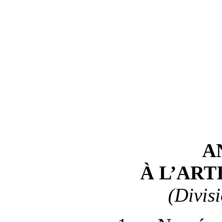
A
À L’ART
(Divis