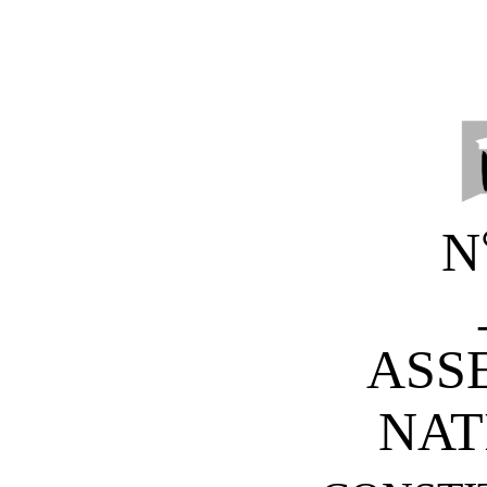
N
ASS
NAT