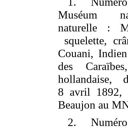
1. Numéro
Muséum nati
naturelle :
squelette, cr
Couani, Indie
des Caraïbe
hollandaise,
8 avril 1892, 
Beaujon au M
2. Numéro