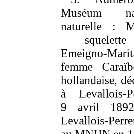
Muséum nati
naturelle :
squelette
Emeigno‑Marit
femme Caraï
hollandaise, dé
à Levallois‑
9 avril 189
Levallois‑Perre
au MNHN en 1