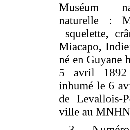
Muséum nati
naturelle :
squelette, cr
Miacapo, Indie
né en Guyane h
5 avril 1892 
inhumé le 6 av
de Levallois‑P
ville au MNHN
3. Numéro