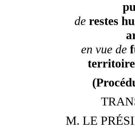
pu
de
restes h
a
en
vue de
f
territoire
(Procédu
TRAN
M. LE PRÉS