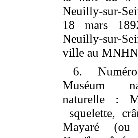
Neuilly‑sur‑
18 mars 189
Neuilly‑sur‑S
ville au MNHN
6. Numéro
Muséum nati
naturelle :
squelette, cr
Mayaré (ou