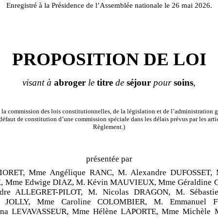
Enregistré à la Présidence de l’Assemblée nationale le 26 mai 2026.
PROPOSITION DE LOI
visant à
abroger
le
titre
de
séjour
pour
soins
,
la commission des lois constitutionnelles, de la législation et de l’administration g
éfaut de constitution d’une commission spéciale dans les délais prévus par les arti
Règlement.)
présentée par
IORET, Mme Angélique RANC, M. Alexandre DUFOSSET, M
 Mme Edwige DIAZ, M. Kévin MAUVIEUX, Mme Géraldine
ndre ALLEGRET-PILOT, M. Nicolas DRAGON, M. Sébasti
s JOLLY, Mme Caroline COLOMBIER, M. Emmanuel 
ana LEVAVASSEUR, Mme Hélène LAPORTE, Mme Michèle 