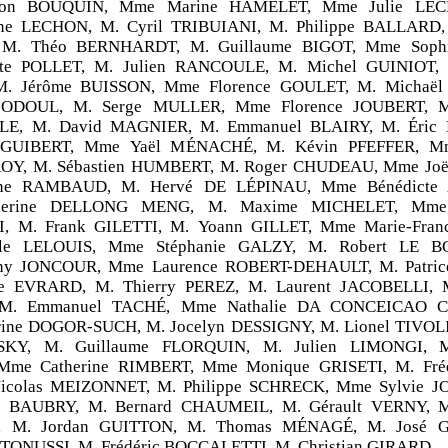
n BOUQUIN, Mme Marine HAMELET, Mme Julie LE
e LECHON, M. Cyril TRIBUIANI, M. Philippe BALLARD,
M. Théo BERNHARDT, M. Guillaume BIGOT, Mme Soph
te POLLET, M. Julien RANCOULE, M. Michel GUINIOT, 
M. Jérôme BUISSON, Mme Florence GOULET, M. Michaël
n ODOUL, M. Serge MULLER, Mme Florence JOUBERT, M.
E, M. David MAGNIER, M. Emmanuel BLAIRY, M. Éric
n GUIBERT, Mme Yaël MÉNACHÉ, M. Kévin PFEFFER, Mm
ROY, M. Sébastien HUMBERT, M. Roger CHUDEAU, Mme Joë
ane RAMBAUD, M. Hervé DE LÉPINAU, Mme Bénédicte
erine DELLONG MENG, M. Maxime MICHELET, Mme C
, M. Frank GILETTI, M. Yoann GILLET, Mme Marie-Fra
le LELOUIS, Mme Stéphanie GALZY, M. Robert LE B
ny JONCOUR, Mme Laurence ROBERT-DEHAULT, M. Patri
e EVRARD, M. Thierry PEREZ, M. Laurent JACOBELLI, 
M. Emmanuel TACHÉ, Mme Nathalie DA CONCEICAO 
ine DOGOR-SUCH, M. Jocelyn DESSIGNY, M. Lionel TIVOLI,
Y, M. Guillaume FLORQUIN, M. Julien LIMONGI, M.
me Catherine RIMBERT, Mme Monique GRISETI, M. Frédé
icolas MEIZONNET, M. Philippe SCHRECK, Mme Sylvie 
 BAUBRY, M. Bernard CHAUMEIL, M. Gérault VERNY, M
 M. Jordan GUITTON, M. Thomas MÉNAGÉ, M. José 
 TONUSSI, M. Frédéric BOCCALETTI, M. Christian GIRARD,