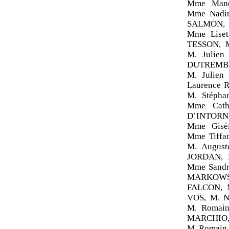
Mme Mano
Mme Nadin
SALMON, 
Mme Liset
TESSON, 
M. Julie
DUTREMBL
M. Julie
Laurence 
M. Stéph
Mme Cath
D’INTORNI
Mme Gisè
Mme Tiffa
M. August
JORDAN, 
Mme Sandr
MARKOWSK
FALCON, M
VOS, M. N
M. Romain
MARCHIO,
M. Romain