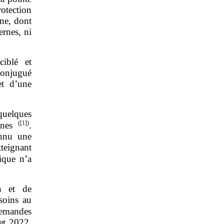
rotection
ne, dont
ernes, ni
iblé et
 conjugué
et d’une
 quelques
(
[1]
)
onnes
.
onnu une
teignant
ique n’a
on et de
soins au
emandes
et 2022.