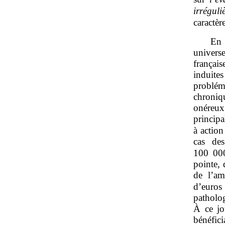
irréguli
caractèr
En 
univers
français
induite
problém
chroniq
onéreux.
principa
à action
cas des
100 00
pointe,
de l’am
d’euros
patholog
À ce jo
bénéfici