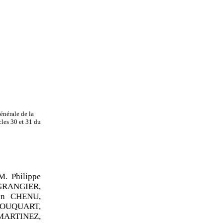
énérale de la
cles 30 et 31 du
. Philippe
 GRANGIER,
en CHENU,
FOUQUART,
MARTINEZ,