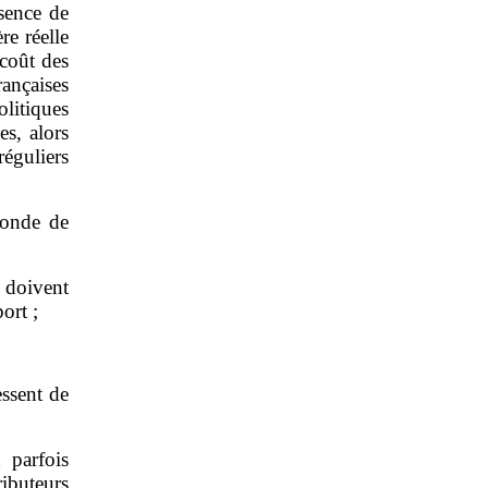
sence de
re réelle
coût des
rançaises
olitiques
es, alors
éguliers
fonde de
 doivent
ort ;
essent de
 parfois
ibuteurs