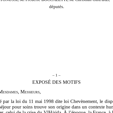
députés.
– 1 –
EXPOSÉ DES MOTIFS
M
esdames
, M
essieurs
,
é par la loi du 11 mai 1998 dite loi Chevènement, le disp
 séjour pour soins trouve son origine dans un contexte hu
ier, celui de la crise du VIH/sida. À l’époque, la France, à 