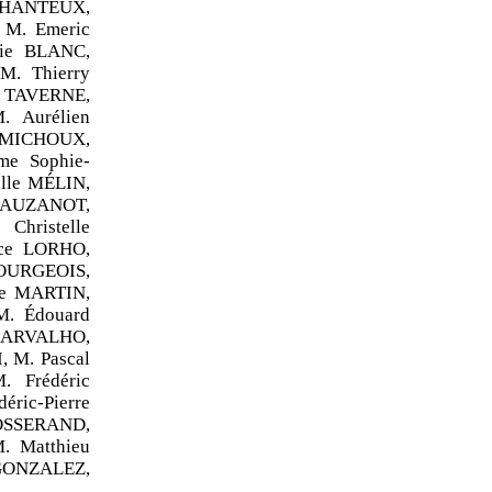
CHANTEUX,
 M. Emeric
ie BLANC,
M. Thierry
 TAVERNE,
 Aurélien
 MICHOUX,
e Sophie-
lle MÉLIN,
 AUZANOT,
hristelle
nce LORHO,
OURGEOIS,
ce MARTIN,
M. Édouard
CARVALHO,
 M. Pascal
 Frédéric
ric-Pierre
JOSSERAND,
. Matthieu
GONZALEZ,