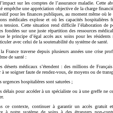
 l’impact sur les comptes de l’assurance maladie. Cette ab
ité empêche une appréciation objective de la charge financiè
ositif pour les finances publiques, au moment même où le 
ons médicales explose et où les capacités hospitalières f
s tension. Cette situation rend difficile l’élaboration de p
s fondées sur une juste répartition des ressources médical
e le principe d’égal accès aux soins pour les résidents r
rticuler avec celui de la soutenabilité du système de santé.
 la France traverse depuis plusieurs années une crise pro
ème de santé :
es déserts médicaux s’étendent : des millions de Français
 à se soigner faute de rendez‑vous, de moyens ou de transp
es urgences hospitalières sont saturées ;
es délais pour accéder à un spécialiste ou à une greffe ne c
er.
s ce contexte, continuer à garantir un accès gratuit et
aire à notre système de soins à des étrangers non‑contr