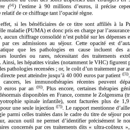
[4]
ère
(
)
l’estime à 90 millions d’euros, il précise cepe
e relatif de ce chiffrage tant l’opacité règne.
effet, si les bénéficiaires de ce titre sont affiliés à la P
elle maladie (PUMA) et donc pris en charge par l’assurance
e, aucun chiffrage consolidé n’est publié sur les dépenses e
s par ces admissions au séjour. Cette opacité est d’aut
atique que les pathologies en cause incluent des af
ues lourdes ou rares, nécessitant des traitements ext
 Ainsi, les hépatites virales (notamment le VHC) figurent 
les pathologies recensées ; or, le coût d’un traitement par a
(
[5]
)
 directe peut atteindre jusqu’à 40 000 euros par patient
 cancers, les immunothérapies récentes peuvent dépa
(
[6]
)
0 euros par an
. Plus encore, certaines thérapies gén
 désormais disponibles en France, comme le Zolgensma (tr
yotrophie spinale infantile), sont facturées plus de 1,9
(
[7]
)
 pour une seule injection
. Le rapport mentionne d’aille
ie parmi celles traitées dans le cadre du titre de séjour po
ur, aucun outil ne permet d’identifier précisément le n
aires concernés par ces traitements dits « ultra‑coûteux »