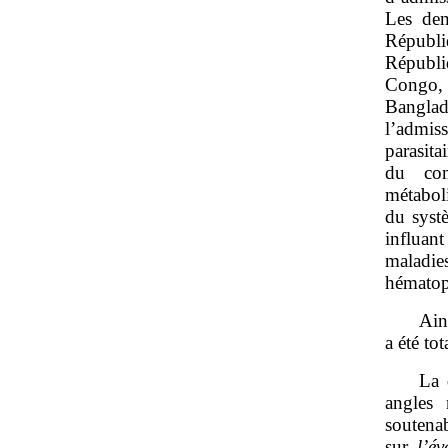
Les dem
Républ
Républi
Congo, 
Banglad
l’admis
parasita
du com
métabol
du systè
influant
maladies
hématopo
Ain
a été to
La 
angles 
soutenab
sur
l’é