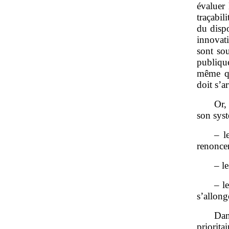
évaluer
traçabil
du disp
innovati
sont sou
publique
même qu
doit s’a
Or,
son syst
– l
renoncer
– l
– l
s’allong
Dan
priorit