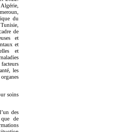
Algérie,
meroun,
lique du
Tunisie,
cadre de
euses et
entaux et
lles et
maladies
 facteurs
anté, les
s organes
our soins
l’un des
e que de
ormations
ituation