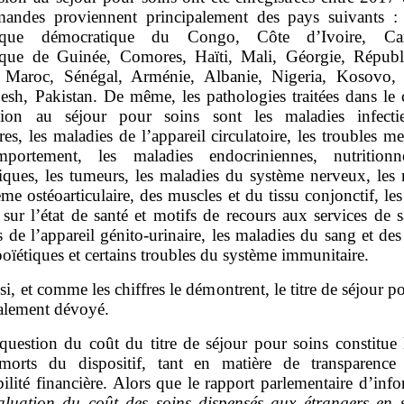
andes proviennent principalement des pays suivants : 
ique démocratique du Congo, Côte d’Ivoire, Ca
que de Guinée, Comores, Haïti, Mali, Géorgie, Répub
Maroc, Sénégal, Arménie, Albanie, Nigeria, Kosovo, 
esh, Pakistan. De même, les pathologies traitées dans le 
sion au séjour pour soins sont les maladies infecti
ires, les maladies de l’appareil circulatoire, les troubles m
portement, les maladies endocriniennes, nutritionne
iques, les tumeurs, les maladies du système nerveux, les 
me ostéoarticulaire, des muscles et du tissu conjonctif, les
 sur l’état de santé et motifs de recours aux services de s
 de l’appareil génito‑urinaire, les maladies du sang et de
ïétiques et certains troubles du système immunitaire.
si, et comme les chiffres le démontrent, le titre de séjour p
talement dévoyé.
question du coût du titre de séjour pour soins constitue 
morts du dispositif, tant en matière de transparenc
ilité financière. Alors que le rapport parlementaire d’inf
valuation du coût des soins dispensés aux étrangers en s