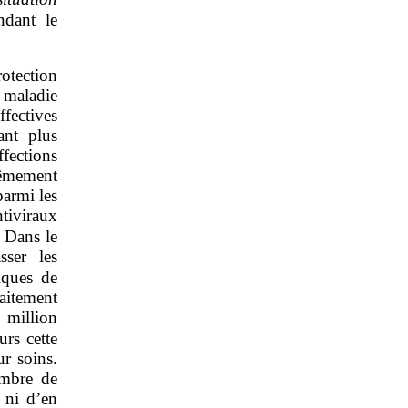
ndant le
rotection
 maladie
ffectives
ant plus
fections
rêmement
parmi les
ntiviraux
. Dans le
sser les
iques de
aitement
 million
urs cette
ur soins.
ombre de
, ni d’en