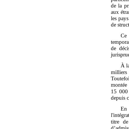
de la pr
aux étr
les pays
de struc
Ce 
temporai
de déci
jurispru
À l
millier
Toutefo
montée 
15 000 
depuis c
En 
l'intég
titre 
d’admis