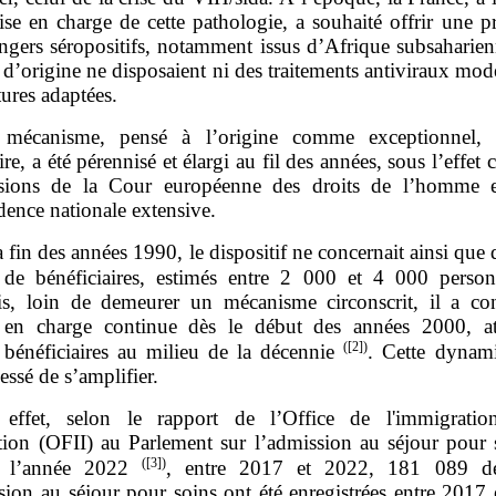
ise en charge de cette pathologie, a souhaité offrir une p
angers séropositifs, notamment issus d’Afrique subsaharien
 d’origine ne disposaient ni des traitements antiviraux mod
tures adaptées.
mécanisme, pensé à l’origine comme exceptionnel, c
re, a été pérennisé et élargi au fil des années, sous l’effet
sions de la Cour européenne des droits de l’homme 
dence nationale extensive.
a fin des années 1990, le dispositif ne concernait ainsi que
s de bénéficiaires, estimés entre 2 000 et 4 000 pers
is, loin de demeurer un mécanisme circonscrit, il a c
en charge continue dès le début des années 2000, at
(
[2]
)
bénéficiaires au milieu de la décennie
. Cette dynam
essé de s’amplifier.
effet, selon le rapport de l’Office de l'immigrati
ration (OFII) au Parlement sur l’admission au séjour pour 
(
[3]
)
de l’année 2022
, entre 2017 et 2022, 181 089 d
sion au séjour pour soins ont été enregistrées entre 2017 