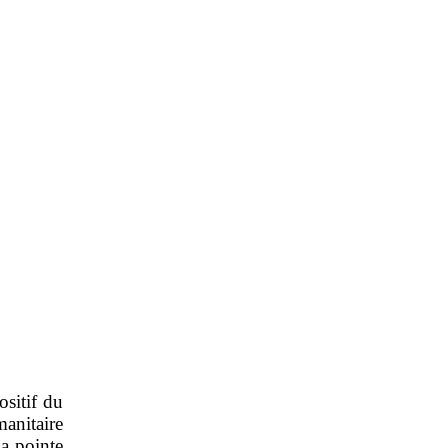
ositif du
manitaire
la pointe