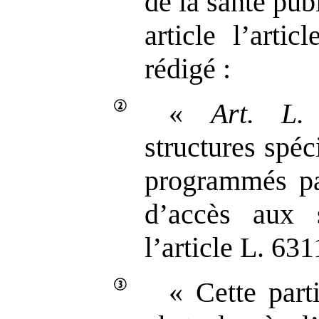
de la santé publ
article l’arti
rédigé :
«
Art.
L.
structures spéc
programmés par
d’accès aux 
l’article L. 631
« Cette part