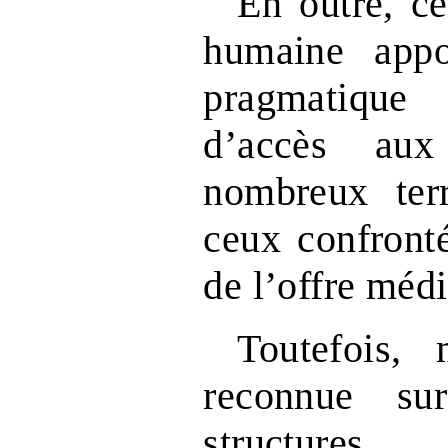
En outre, ce
humaine appo
pragmatique
d’accès au
nombreux terr
ceux confront
de l’offre médi
Toutefois, 
reconnue su
structur