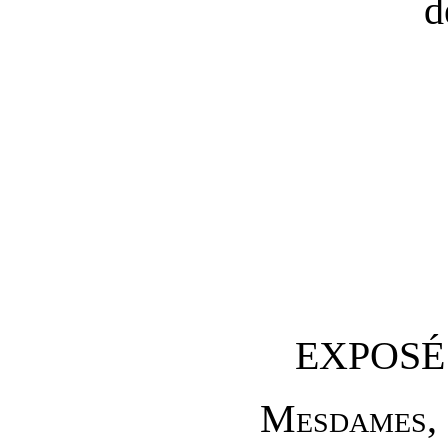
d
EXPOSÉ
M
esdames
,