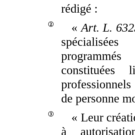
rédigé :
«
Art.
L.
632
spécialisé
programmé
constituées 
professionnels
de personne mo
« Leur créat
à autorisati