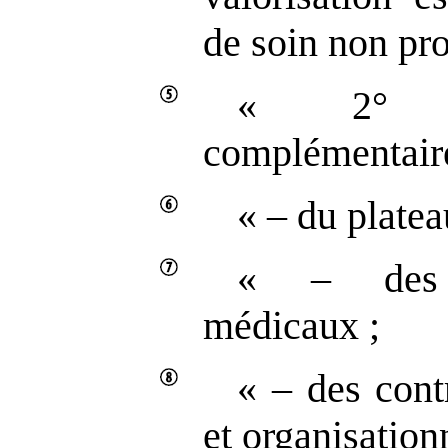
de soin non pr
« 2° U
complémentaire
« – du platea
« – des 
médicaux ;
« – des cont
et organisation