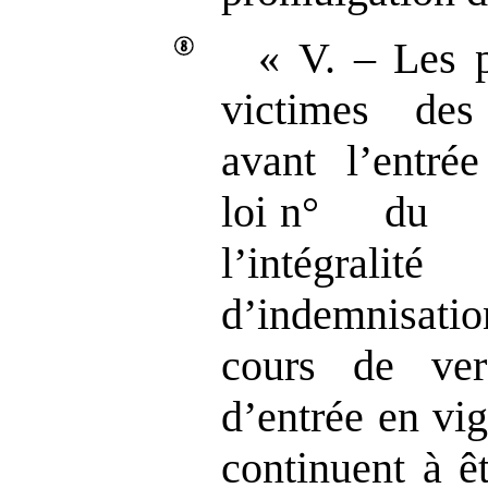
« V. – Les 
victimes des
avant l’entré
loi n° du pr
l’intégralit
d’indemnisatio
cours de ve
d’entrée en vi
continuent à ê