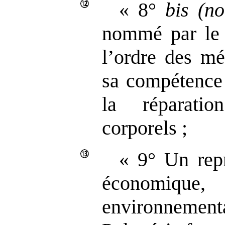
« 8°
bis
(no
nommé par le 
l’ordre des mé
sa compétence
la réparati
corporels ;
« 9° Un repr
économiq
environnementa