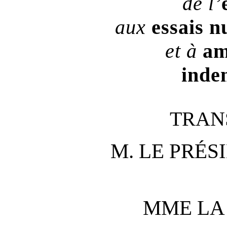
de l’
aux
essais n
et à
am
inde
TRAN
M. LE PRÉS
MME LA