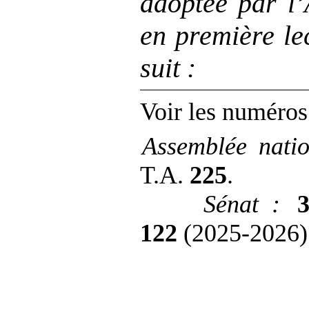
adoptée par l’
en première le
suit
:
Voir les numéros
Assemblée natio
T.A.
225
.
Sénat
:
122
(2025‑2026)