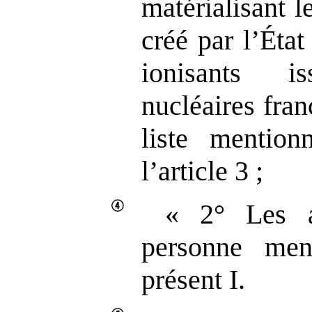
matérialisant l
créé par l’Éta
ionisants i
nucléaires franç
liste menti
l’article 3 ;
« 2° Les a
personne me
présent I.