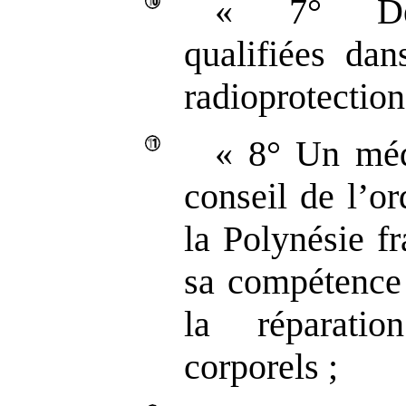
« 7° Deu
qualifiées da
radioprotection
« 8° Un mé
conseil de l’o
la Polynésie f
sa compétence
la réparati
corporels ;