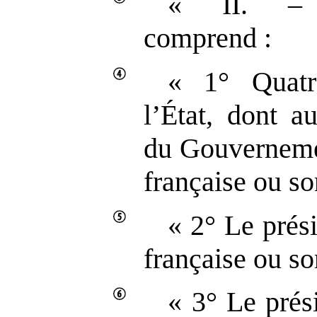
« II. – 
comprend :
« 1° Quatr
l’État, dont 
du Gouverneme
française ou so
« 2° Le prés
française ou so
« 3° Le prés