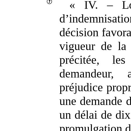
« IV. – Lo
d’indemnisation
décision favora
vigueur d
précitée, le
demandeur, 
préjudice prop
une demande d
un délai de di
promulgation d