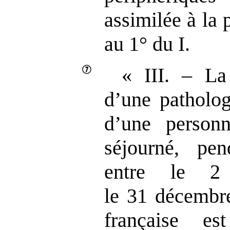
assimilée à la
au 1° du I.
« III. – La
d’une patholog
d’une person
séjourné, pen
entre le 2 
le 31 décembr
française e