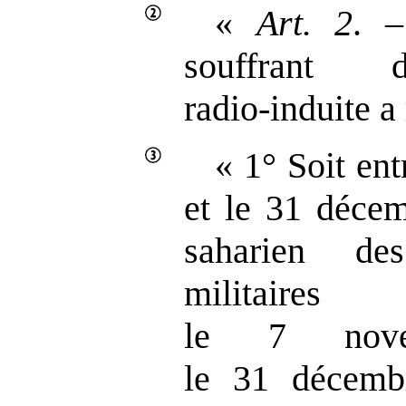
«
Art.
2
. –
souffrant d
radio‑induite a
« 1° Soit ent
et le 31 déce
saharien des
militair
le 7 nov
le 31 décemb