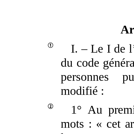
Ar
I. – Le I de 
du code généra
personnes pu
modifié :
1°
Au premi
mots
: «
cet ar