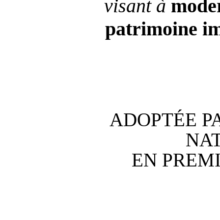
visant à
moder
patrimoine i
ADOPTÉE P
NA
EN PREM