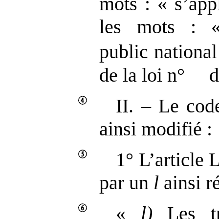
mots : « s’app
les mots : «
public national 
de la loi n° 
II. – Le cod
ainsi modifié :
1° L’article 
par un
l
ainsi r
«
l)
Les tra