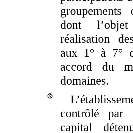
groupements 
dont l’obje
réalisation de
aux 1° à 7° d
accord du mi
domaines.
L’établiss
contrôlé par 
capital déte