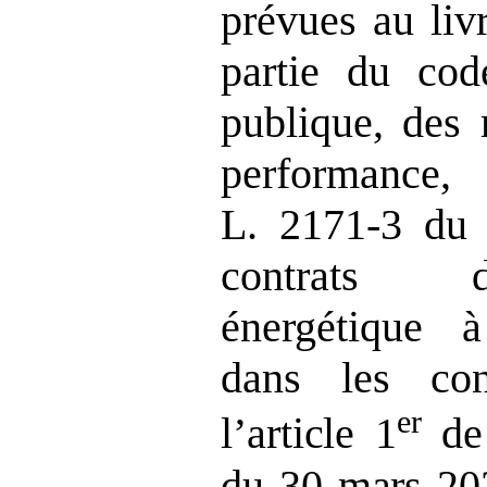
prévues au liv
partie du co
publique, des
performance, 
L. 2171‑3 du
contrats 
énergétique à
dans les
co
er
l’article
1
de 
du
30
mars
20