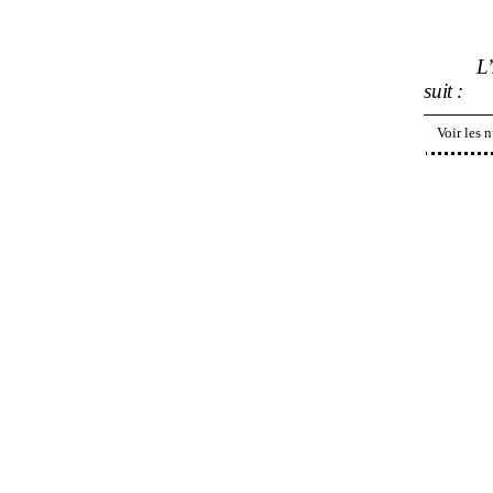
L
suit
:
Voir les 