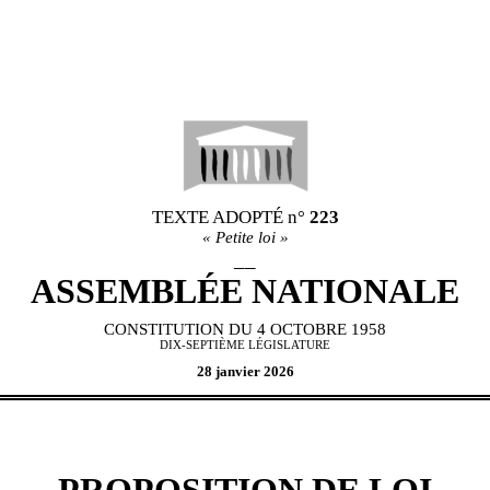
TEXTE ADOPT
É
n°
223
«
Petite loi
»
__
ASSEMBL
É
E NATIONALE
CONSTITUTION DU 4 OCTOBRE 1958
DIX-SEPTIÈME L
É
GISLATURE
28 janvier 2026
PROPOSITION DE LOI