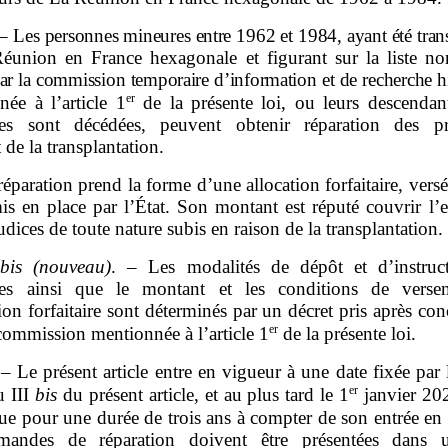
–
Les personnes mineures entre
1962 et
1984, ayant été tran
éunion en France hexagonale et figurant sur la liste no
par la commission temporaire d’information et de recherche h
er
née à l’article 1
de la présente loi, ou leurs descendant
es sont décédées, peuvent obtenir réparation des pr
t de la transplantation.
réparation prend la forme d’une allocation forfaitaire, vers
is en place par l’État. Son montant est réputé couvrir l’
udices de toute nature subis en raison de la transplantation.
I
bis
(nouveau)
. – Les modalités de dépôt et d’instruc
es ainsi que le montant et les conditions de verse
tion forfaitaire sont déterminés par un décret pris après con
er
commission mentionnée à l’article 1
de la présente loi.
 – Le présent article entre en vigueur à une date fixée par 
er
u III
bis
du présent article,
et au plus tard le 1
janvier 202
ue pour une durée de trois ans à compter de son entrée en
mandes de réparation doivent être présentées dans u