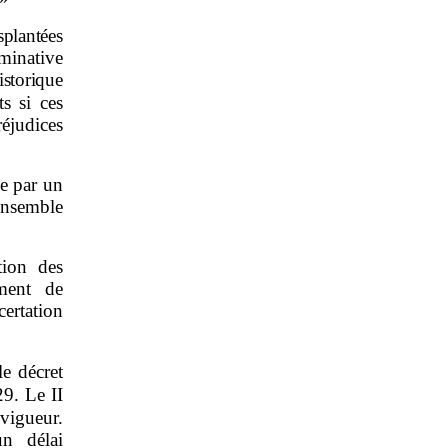
splantées
minative
istorique
s si ces
éjudices
ée par un
ensemble
tion des
ment de
certation
le décret
9. Le II
 vigueur.
n délai