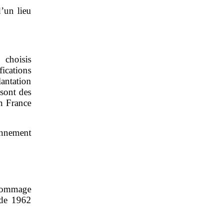
’un lieu
choisis
fications
lantation
sont des
n France
ionnement
’hommage
 de 1962