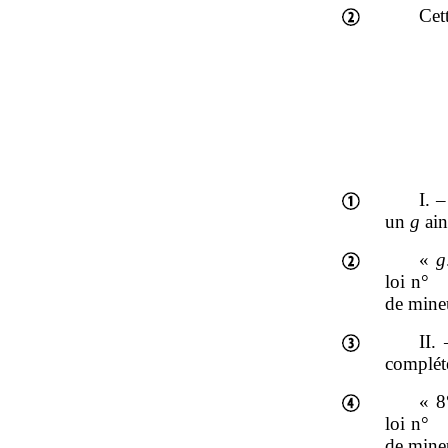
Cet
I. 
un
g
ain
«
g
loi n° 
de mine
II.
complété
« 8
loi n° 
de mine