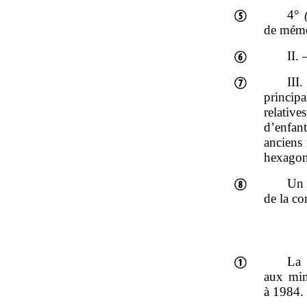
4°
de mémoi
II.
III
principa
relative
d’enfan
anciens
hexagon
Un 
de la c
La 
aux min
à 1984.