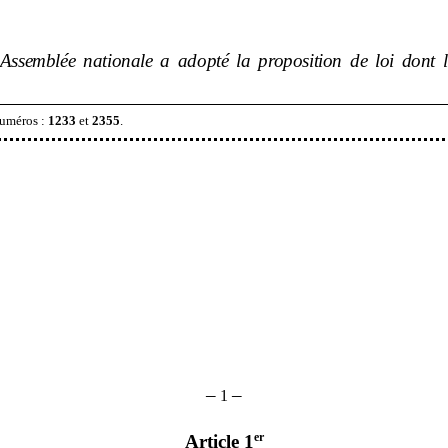
’Assemblée nationale a adopté la proposition de loi dont l
numéros
:
1233
et
2355
.
–
–
1
er
Article 1