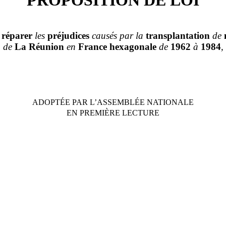
à
réparer
les
préjudices
causés par la
transplantation
de
de
La
Réunion
en
France hexagonale
de
1962
à
1984
,
ADOPTÉE PAR L’ASSEMBL
É
E NATIONALE
EN PREMIÈRE LECTURE