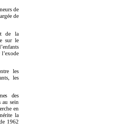
neurs de
argée de
t de la
e sur le
’enfants
r l’exode
ntre les
nts, les
mmes des
 au sein
herche en
érite la
 de 1962