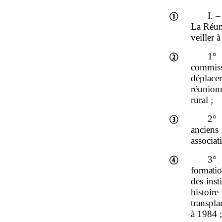
I. 
La Réun
veiller à
1°
commiss
déplace
réunionn
rural ;
2°
anciens
associati
3°
formatio
des inst
histoir
transpl
à 1984 