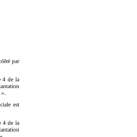
plété par
e 4 de la
antation
 ».
ciale est
e 4 de la
antation
 »