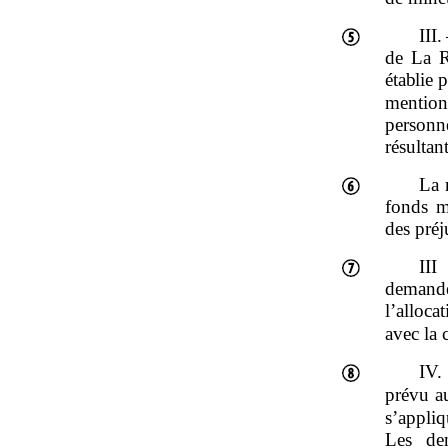
III.
de La R
établie 
mention
personn
résultan
La 
fonds m
des préj
II
demand
l’alloca
avec la 
IV.
prévu a
s’appliq
Les de