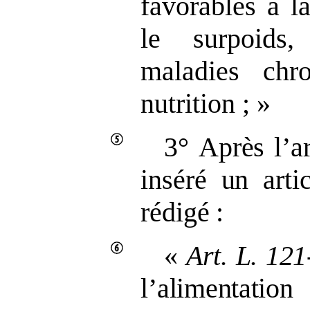
favorables à l
le surpoids,
maladies chr
nutrition ; »
3°
Après l’ar
inséré un arti
rédigé
:
«
Art.
L.
121
l’alimentati