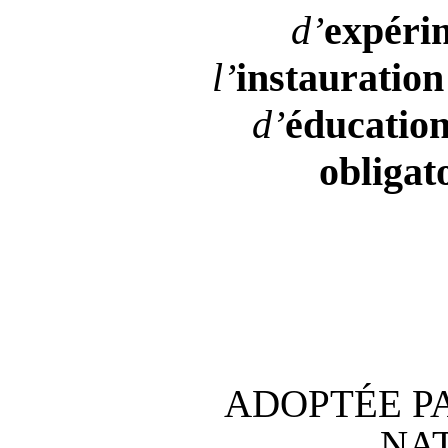
d’
expéri
l’
instauration
d’
éducatio
obligat
ADOPTÉE P
NA