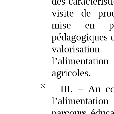
des caractérist
visite de pro
mise en pla
pédagogiques et
valorisatio
l’alimentati
agricoles.
III.
–
Au co
l’alimentation
parcours
éducat