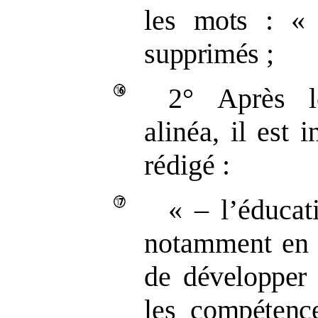
les mots
: «
supprimés
;
2°
Après 
alinéa, il est i
rédigé :
« – l’éducat
notamment en m
de
développer 
les compétence