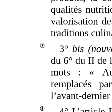
qualités nutrit
valorisation d
traditions culin
3°
bis
(nouv
du 6° du II de l
mots : « Au
remplacés p
l’avant‑dernier 
4° L’article 