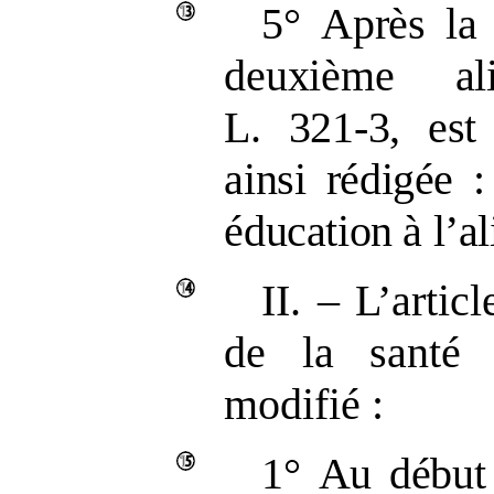
5°
Après la 
deuxième al
L.
321
‑
3, es
ainsi rédigée
:
éducation à l’a
II. – L’arti
de la santé 
modifié :
1°
Au début 