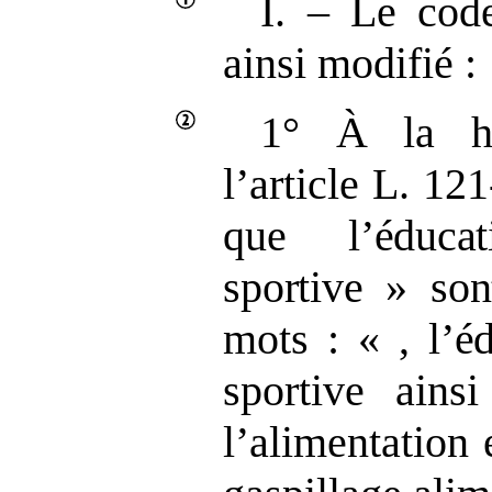
I. – Le code
ainsi modifié :
1° À la hu
l’article L. 121
que
l’éduc
sportive
» son
mots
: «
,
l’é
sportive ains
l’alimentation