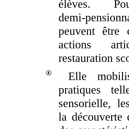
élèves. P
demi
‑
pensionn
peuvent être 
actions art
restauration sc
Elle mobil
pratiques tel
sensorielle, le
la découverte 