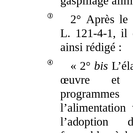
gaspillage alim
2° Après le 
L. 121‑4‑1, il
ainsi rédigé :
« 2°
bis
L’éla
œuvre et l
programm
l’alimentation
l’adoption 