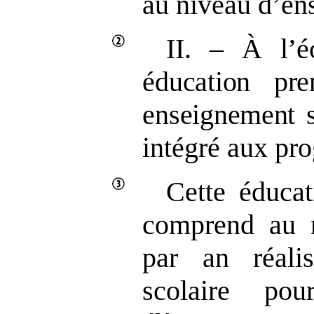
au niveau d’en
II.
–
À l’é
éducation pr
enseignement
s
intégré aux pr
Cette éducat
comprend au m
par an
réal
scolaire po