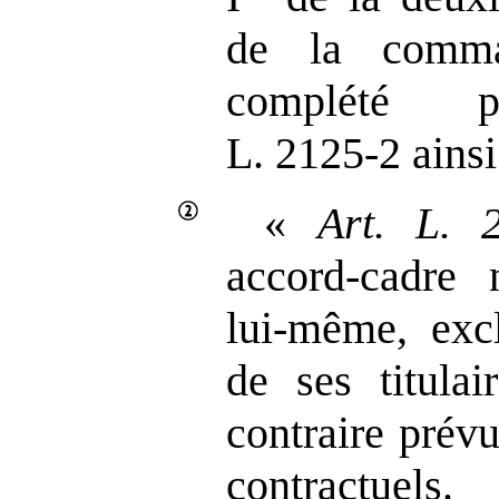
de la comma
complété 
L. 2125‑2 ainsi
«
Art.
L.
accord‑cadre 
lui-même, excl
de ses titulai
contraire prév
contractuels.