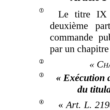
Le titre IX
deuxième par
commande pub
par un chapitre 
« Cha
« Exécution a
du titul
«
Art.
L.
219