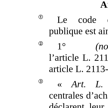
A
Le code 
publique est ai
1°
(n
l’article L. 21
article L. 2113‑
«
Art.
L.
centrales d’ach
déclarent leur