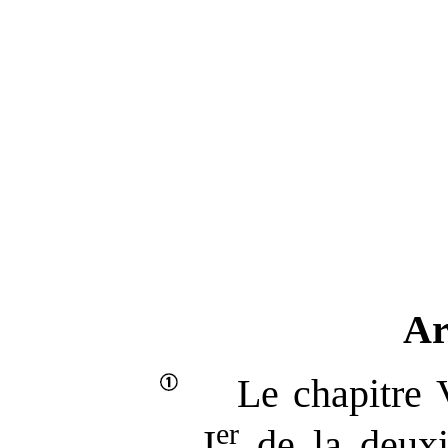
Ar
Le chapitre V
er
I
de la deuxi