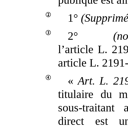
1°
(Supprimé
2°
(n
l’article L. 21
article L. 2191‑
«
Art.
L.
21
titulaire du 
sous‑traitant
direct est 