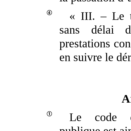
« III. – Le 
sans délai d
prestations con
en suivre le dé
A
Le code 
publique est ai