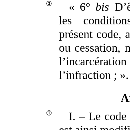
« 6°
bis
D’ê
les conditio
présent code, a
ou cessation, 
l’incarcérat
l’infraction ; ».
A
I. – Le code
est ainsi modifi