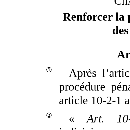
Cha
Renforcer la 
des
Ar
Après l’arti
procédure péna
article 10‑2‑1 a
«
Art.
10