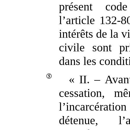
présent cod
l’article 132‑
intérêts de la v
civile sont pr
dans les condit
« II. – Avan
cessation, m
l’incarcérat
détenue, l’a