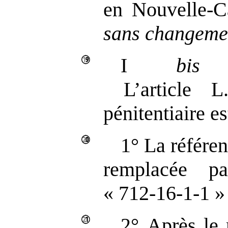
en Nouvelle-
sans changeme
I
bis
L’article L
pénitentiaire es
1° La référen
remplacée p
« 712‑16‑1‑1 » 
2° Après le 