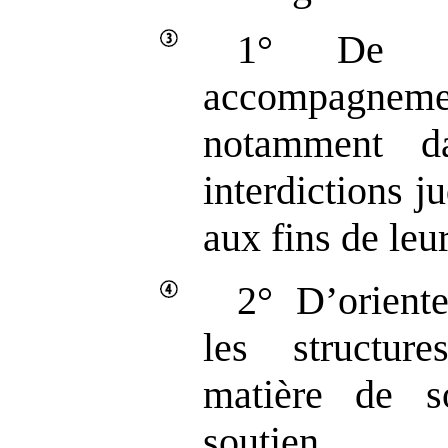
1° De v
accompagnem
notamment d
interdictions j
aux fins de leur
2° D’oriente
les structur
matière de s
soutien p