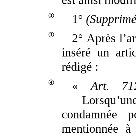
1°
(Supprimé
2° Après l’ar
inséré un arti
rédigé :
«
Art.
71
Lorsqu’un
condamnée po
mentionnée à 