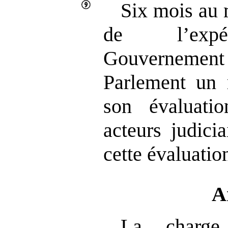
Six mois au 
de l’expér
Gouvernem
Parlement un 
son évaluati
acteurs judici
cette évaluatio
A
La charge