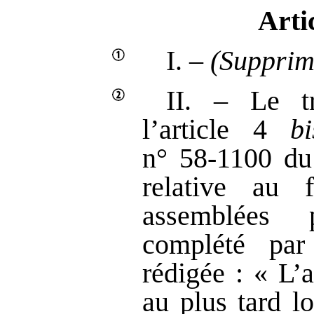
Arti
I. –
(Supprim
II. – Le t
l’article 4
bi
n° 58‑1100 d
relative au 
assemblées p
complété par
rédigée : « L’
au plus tard l