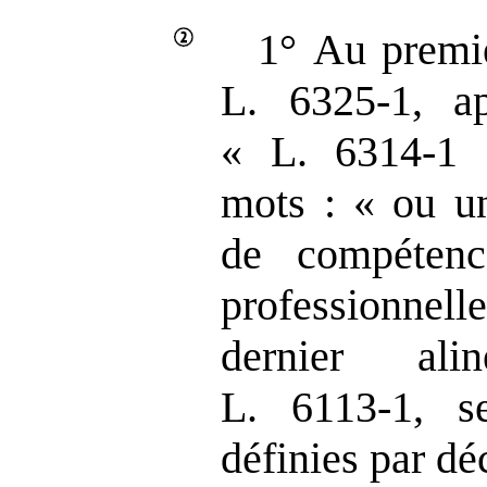
1° Au premie
L. 6325‑1, ap
« L. 6314‑1 »
mots : « ou un
de compétence
professionne
dernier ali
L. 6113‑1, s
définies par déc