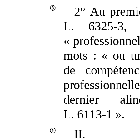
2° Au premie
L. 6325‑3,
« professionnel
mots : « ou un
de compétence
professionne
dernier ali
L. 6113‑1 ».
II. – Le