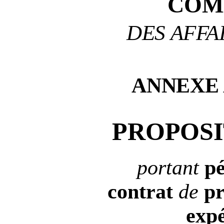
COM
DES AFFA
ANNEXE
PROPOSI
portant
pé
contrat
de
pr
exp