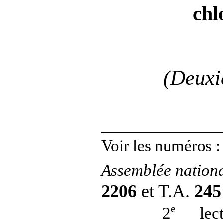
chl
(Deuxi
Voir les numéros
:
Assemblée nation
2206
et T.A.
24
e
2
lect