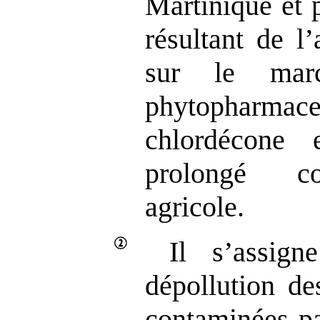
Martinique et 
résultant de l
sur le marc
phytopharmac
chlordécone
prolongé co
agricole.
Il s’assign
dépollution de
contaminées pa