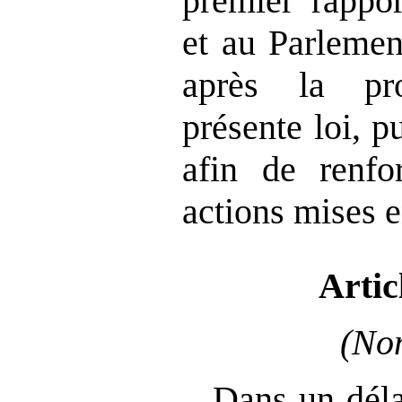
premier rappo
et au Parlemen
après la pr
présente loi, pu
afin de renfor
actions mises 
Artic
(Non
Dans un déla