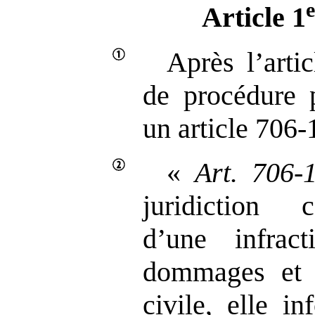
e
Article 1
Après l’arti
de procédure p
un article 706‑
«
Art.
706
‑
juridiction 
d’une infrac
dommages et i
civile, elle i