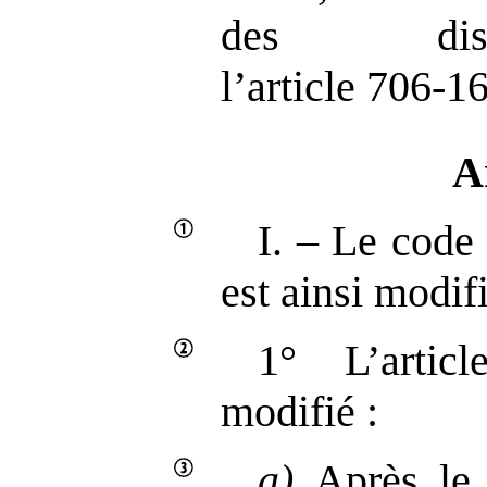
des disp
l’article 706‑1
A
I. – Le code
est ainsi modifi
1° L’artic
modifié :
a)
Après le q