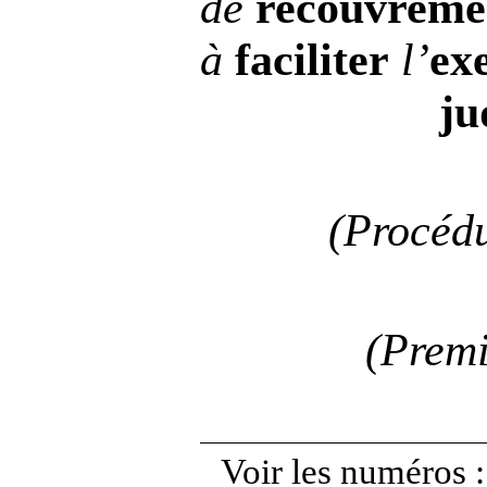
de
recouvreme
à
faciliter
l’
ex
ju
(Procédu
(Premi
Voir les numéros :