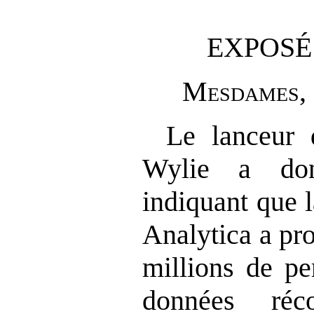
EXPOSÉ
M
esdames
,
Le lanceur d
Wylie a don
indiquant que 
Analytica a pr
millions de pe
données réc