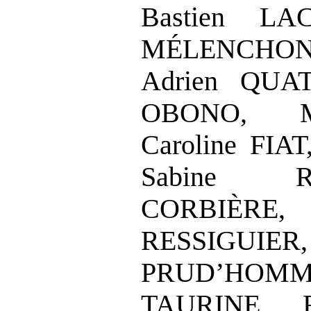
Bastien LA
MÉLENCHON
Adrien QUA
OBONO,
Caroline FIAT
Sabine R
CORBIÈRE,
RESSIGUIER,
PRUD
’
HOMM
TAURINE,