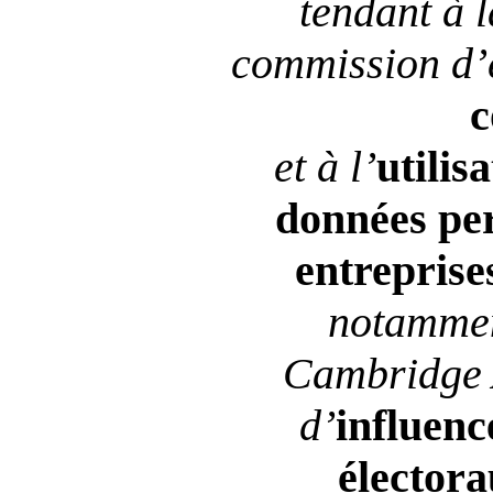
tendant à l
commission d
’
c
et à l
’
utilis
données per
entreprise
notamme
Cambridge
d
’
influenc
élector