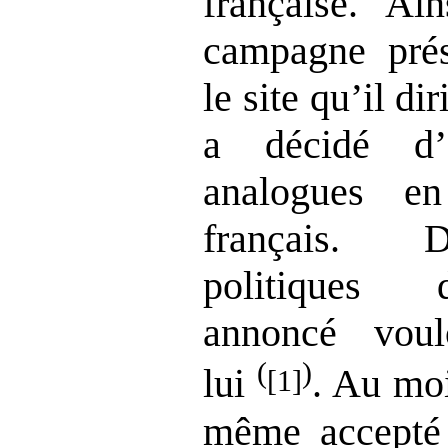
française. Ai
campagne prés
le site qu’il di
a décidé d’
analogues e
français. D
politiques 
annoncé voul
(
)
lui
. Au moi
[1]
même accepté 