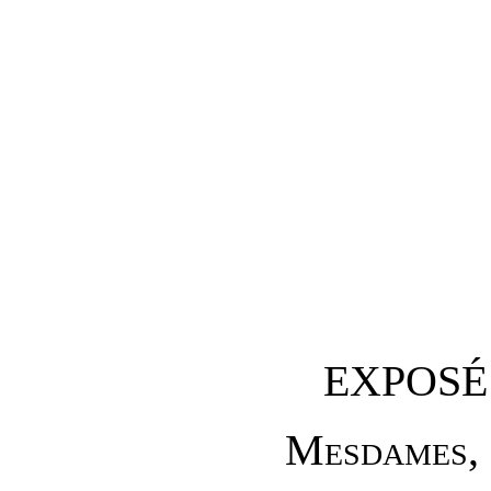
EXPOSÉ
M
esdames
,