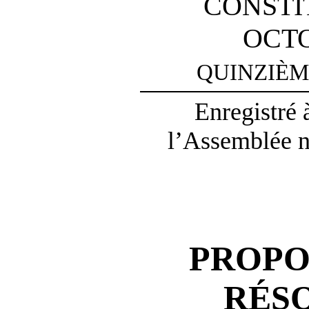
CONSTI
OCTO
QUINZI
ÈM
Enregistré 
l’Assemblée na
PROPO
RÉS