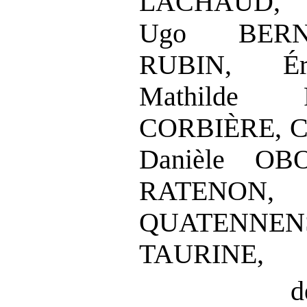
LACHAUD,
Ugo BERNA
RUBIN,
É
Mathilde 
CORBIÈRE,
C
Danièle OB
RATENON,
QUATENNEN
TAURINE,
d