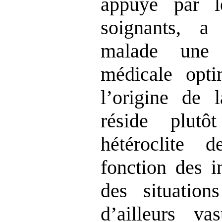
appuyé par 
soignants, a
malade une 
médicale opti
l
’
origine
de la
réside plutô
hétéroclite
fonction des i
des situation
d
’
ailleurs vas