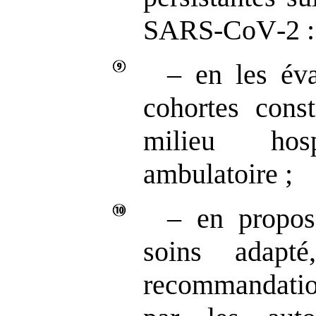
SARS‑CoV‑2 :
– en les éva
cohortes const
milieu hos
ambulatoire ;
– en propos
soins adapt
recommandation