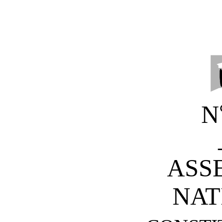
N
ASS
NAT