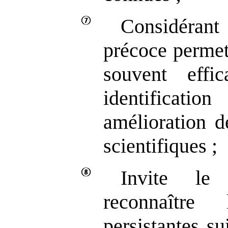
Considéran
précoce permet
souvent effi
identificati
amélioration d
scientifiques ;
Invite le
reconnaître 
persistantes su