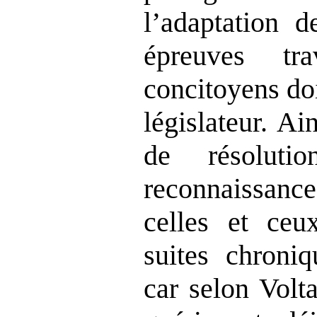
l
’
adaptation d
épreuves tr
concitoyens doi
législateur. Ai
de résolutio
reconnaissanc
celles et ceu
suites chroni
car selon Volta