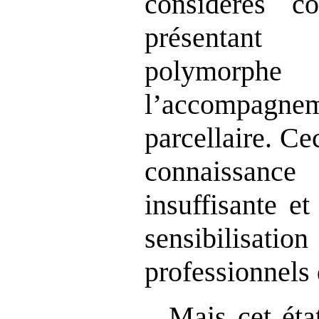
considérés 
présentan
polymorph
l
’
accompagnem
parcellaire. Ce
connaissanc
insuffisante e
sensibilisat
professionnels 
Mais cet éta