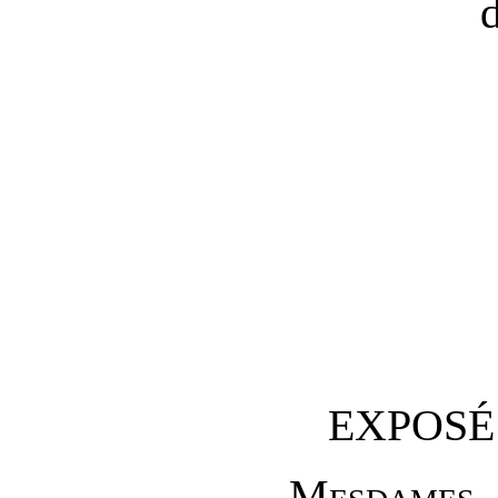
EXPOSÉ
M
esdames
,