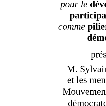
pour le
dév
participa
comme
pilie
démo
pré
M. Sylv
et les me
Mouvement
démocrate