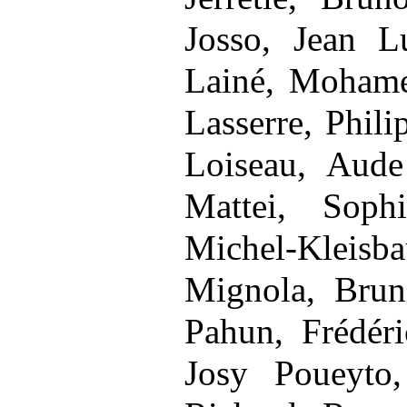
Josso, Jean L
Lainé, Mohame
Lasserre, Phil
Loiseau, Aude
Mattei, Soph
Michel
‑
Kleis
Mignola, Brun
Pahun, Frédéri
Josy Poueyto,