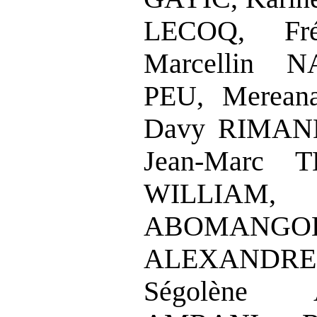
LECOQ, Fré
Marcellin N
PEU, Merean
Davy RIMANE
Jean‑Marc T
WILLIA
ABOMANGO
ALEXANDRE,
Ségolène 