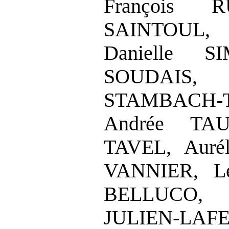
François R
SAINTOUL,
Danielle SI
SOUDA
STAMBACH‑
Andrée TAU
TAVEL, Auré
VANNIER, L
BELLUC
JULIEN‑LAF