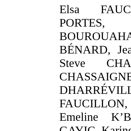
Elsa FAUC
POR
BOUROUA
BÉNARD, Jea
Steve CHA
CHASSAI
DHARRÉV
FAUCILLON, 
Emeline K’B
GAYIC, Karin