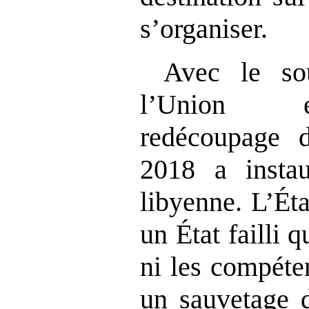
s’organiser.
Avec le so
l’Union e
redécoupage
2018 a inst
libyenne. L’Éta
un État failli 
ni les compéte
un sauvetage 