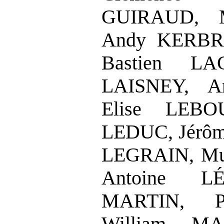
GUIRAUD, M
Andy KERBRA
Bastien L
LAISNEY, A
Elise LEBOU
LEDUC, Jérô
LEGRAIN, Mu
Antoine L
MARTIN, P
William MAR