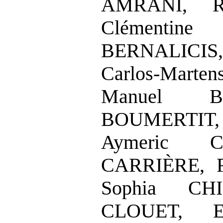
AMRANI, R
Clémentin
BERNALICIS,
Carlos‑Ma
Manuel B
BOUMERTIT,
Aymeric C
CARRIÈRE, F
Sophia CHI
CLOUET, E