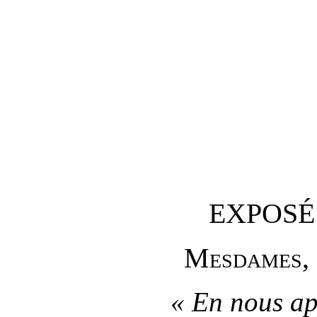
EXPOSÉ
M
esdames
,
«
En nous ap