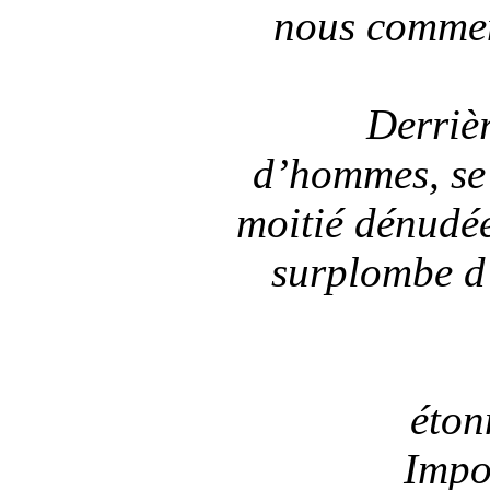
nous commen
Derriè
d’hommes, se
moitié dénudée
surplombe d’
éton
Impo