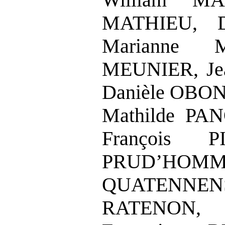
MATHIEU, 
Marianne 
MEUNIER, Jea
Danièle OBON
Mathilde PA
François 
PRUD’HO
QUATENNEN
RATENON, S