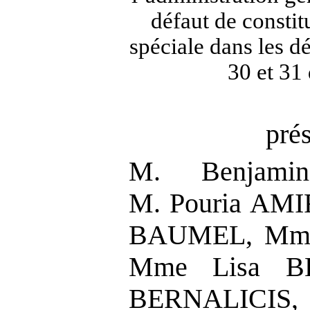
défaut de consti
spéciale dans les dé
30 et 31
pré
M. Benjami
M. Pouria AMI
BAUMEL, Mme 
Mme Lisa B
BERNALICIS, 