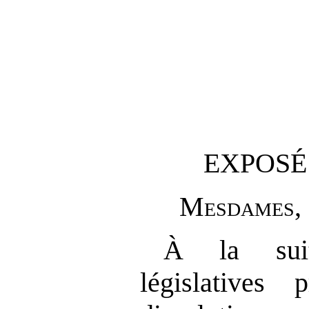
EXPOSÉ
M
esdames
,
À la suit
législatives