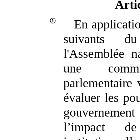
Arti
En applicatio
suivants d
l'Assemblée na
une commis
parlementaire 
évaluer les po
gouvernement
l’impact de