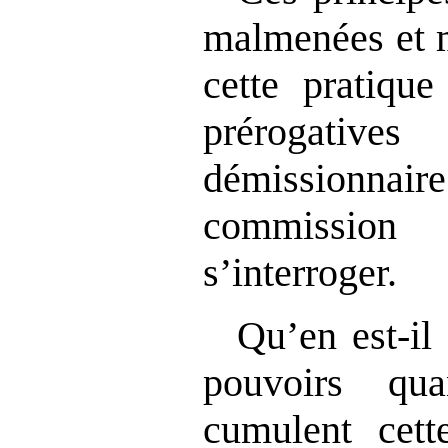
malmenées et 
cette pratiqu
prérogative
démissionn
commission 
s’interroger.
Qu’en est‑il
pouvoirs qu
cumulent cett