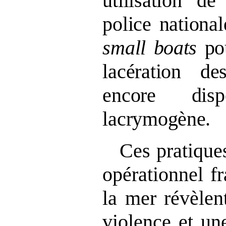
utilisation de
police nationa
small boats
po
lacération d
encore dis
lacrymogène.
Ces pratique
opérationnel fr
la mer révèlen
violence et un