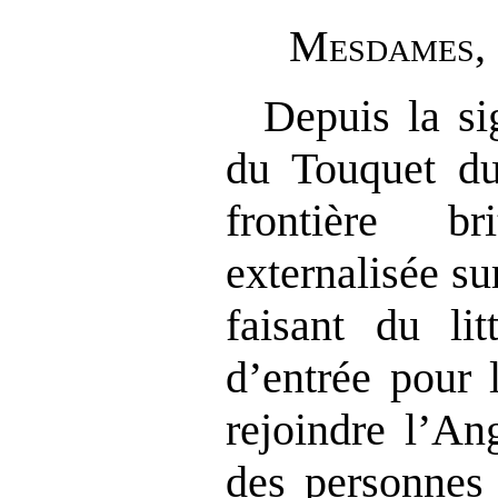
M
esdames
,
Depuis la si
du Touquet du
frontière b
externalisée su
faisant du lit
d’entrée pour 
rejoindre l’An
des personnes 