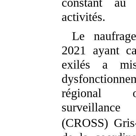
constant au 
activités.
Le naufrag
2021 ayant c
exilés a mi
dysfonction
régional o
surveillanc
(CROSS) Gri