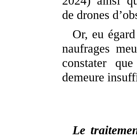
2024) ainsi q
de drones d’ob
Or, eu égard
naufrages meur
constater que
demeure insuffi
Le traiteme