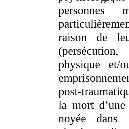
personnes m
particulièrem
raison de le
(persécution
physique et/o
emprisonneme
post‑traumatiq
la mort d’une 
noyée dans 