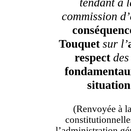
tendant à 
commission d’e
conséquenc
Touquet
sur l’
respect
de
fondamentau
situation
(Renvoyée à la
constitutionnelles
l’administration gé