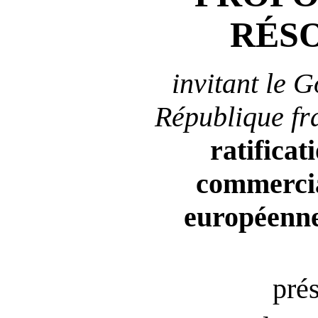
RÉS
invitant le 
République fr
ratificat
commerci
européenn
pré