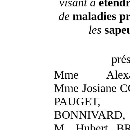
visant à
étend
de
maladies
pr
les
sape
pré
Mme Alexa
Mme Josiane 
PAUGET,
BONNIVARD, 
M. Hubert BR