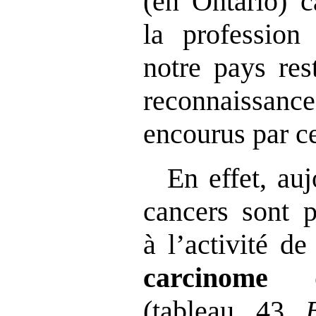
(en Ontario) c
la profession
notre pays res
reconnaissa
encourus par c
En effet, au
cancers sont 
à l’activité d
carcinome 
(tableau 43