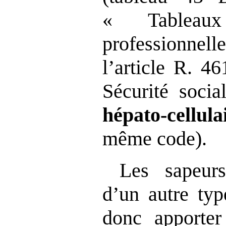
« Tableau
profession
l’article R. 4
Sécurité socia
hépato
‑
cellula
même code).
Les sapeurs
d’un autre typ
donc apporter