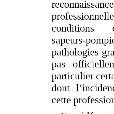
reconnaissa
professionn
conditions
sapeurs‑pom
pathologies gr
pas officiell
particulier cer
dont l’incide
cette profession