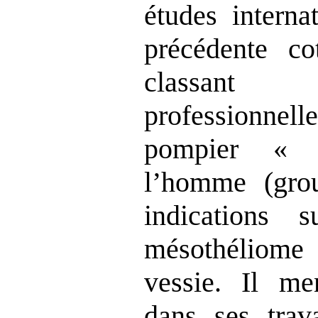
études interna
précédente c
classant
professionn
pompier « c
l’homme (gro
indications s
mésothéliome 
vessie. Il me
dans ses trav