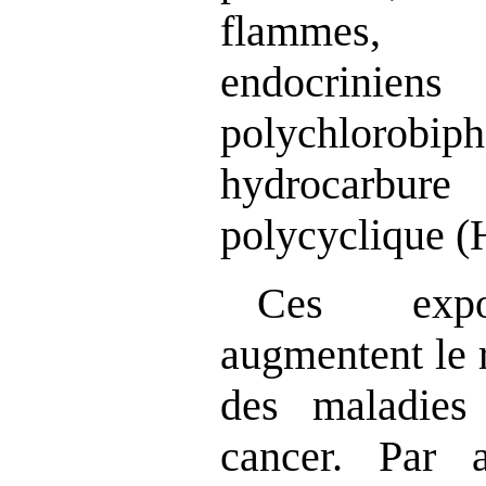
flammes, 
endocriniens
polychlorob
hydrocarb
polycyclique 
Ces expos
augmentent le 
des maladie
cancer. Par a