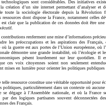
technologiques sont considérables. Des initiatives existe
a création d’un site internet permettant d’analyser et d
ble toute la sociologie électorale depuis la Révolution fr
s ressources dont dispose la France, notamment celles dé
il est clair que la publication de ces données doit être une 
xécutif.
 contributions renferment une mine d’informations précieu
dre les préoccupations et les aspirations des Français,
 où la guerre est aux portes de l’Union européenne, où l’
ionale démontre une grande instabilité, où l’écologie et l
conomiques pèsent lourdement sur leur quotidien. Il e
ue ces voix citoyennes soient non seulement entendu
t mises en lumière pour orienter les politiques publiques
 telle ressource constitue une véritable opportunité pour écl
s politiques, particulièrement dans un contexte où aucune
ne se dégage à l’Assemblée nationale, et où la France s
e par des logiques partisanes souvent déconnectées des 
nnes des Français.