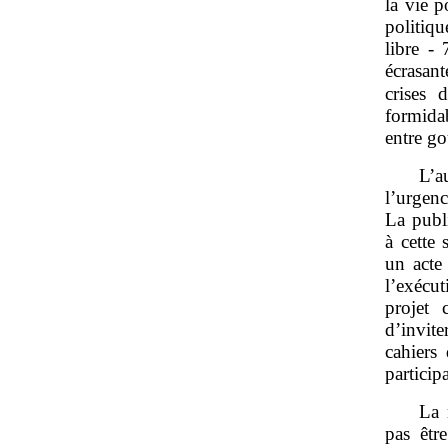
la vie p
politiqu
libre -
écrasan
crises 
formida
entre g
L’a
l’urgenc
La publi
à cette 
un acte
l’exécut
projet 
d’invite
cahiers
particip
La 
pas êtr