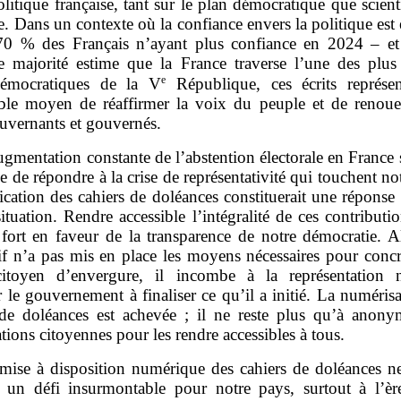
olitique française, tant sur le plan démocratique que scient
e. Dans un contexte où la confiance envers la politique est
 70 % des Français n’ayant plus confiance en 2024 – e
te majorité estime que la France traverse l’une des plus
e
démocratiques de la V
République, ces écrits représe
ble moyen de réaffirmer la voix du peuple et de renouer
ouvernants et gouvernés.
ugmentation constante de l’abstention électorale en France
e de répondre à la crise de représentativité qui touchent no
cation des cahiers de doléances constituerait une réponse
situation. Rendre accessible l’intégralité de ces contributio
 fort en faveur de la transparence de notre démocratie. A
if n’a pas mis en place les moyens nécessaires pour concr
citoyen d’envergure, il incombe à la représentation n
r le gouvernement à finaliser ce qu’il a initié. La numéris
 de doléances est achevée ; il ne reste plus qu’à anonym
ations citoyennes pour les rendre accessibles à tous.
mise à disposition numérique des cahiers de doléances ne
e un défi insurmontable pour notre pays, surtout à l’èr