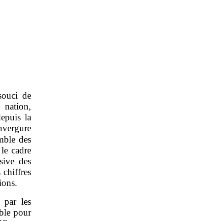
souci de
 nation,
epuis la
nvergure
mble des
 le cadre
sive des
 chiffres
ions.
 par les
ble pour