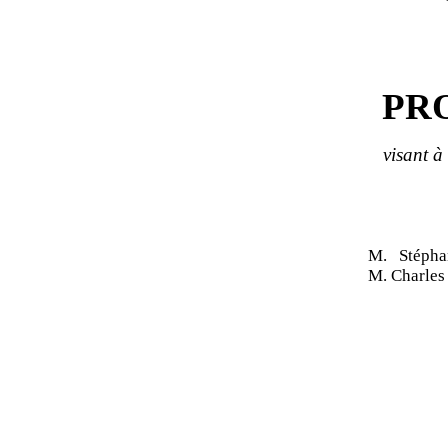
PR
visant à
M. Stéph
M. Charle