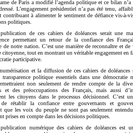
ame de Paris a modifié l’agenda politique et ce bilan n’a 
dressé. L’engagement présidentiel n’a pas été tenu, affaibl
t contribuant à alimenter le sentiment de défiance vis‑à‑v
ions politiques.
publication de ces cahiers de doléances serait une m
rence permettant un retour de la confiance des França
e de notre nation. C’est une manière de reconnaître et de 
e citoyenne, tout en montrant un véritable engagement en 
ratie participative.
numérisation et la diffusion de ces cahiers de doléances 
e transparence politique essentiels dans une démocratie 
ermettraient non seulement de rendre compte de la diver
s et des préoccupations des Français, mais aussi d’i
ent les citoyens dans le processus décisionnel. C’est 
 de rétablir la confiance entre gouvernants et gouve
t que les voix du peuple ne sont pas seulement entendu
t prises en compte dans les décisions politiques.
publication numérique des cahiers de doléances est u