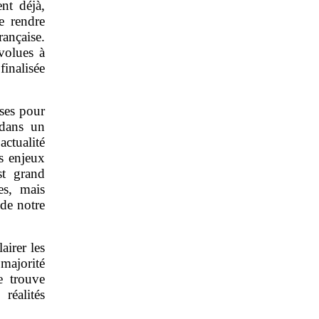
nt déjà,
e rendre
ançaise.
volues à
finalisée
ses pour
 dans un
actualité
es enjeux
st grand
es, mais
 de notre
airer les
 majorité
e trouve
réalités