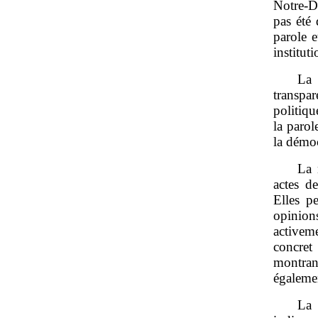
Notre‑D
pas été 
parole e
institut
La 
transpa
politiqu
la parol
la démoc
La 
actes d
Elles p
opinion
activem
concret
montran
égalemen
La 