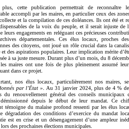
plus, cette publication permettrait de reconnaître le
able accompli par les maires, en particulier ceux des zones
collecte et la compilation de ces doléances. Ils ont été et re
ndispensables de la voix du peuple, et il serait injuste de l
de leurs engagements en reléguant ces précieuses contribut
archives départementales. Ces élus locaux, proches des 
nnes des citoyens, ont joué un rôle crucial dans la canali
e et des aspirations populaires. Leur implication mérite d’êt
isée à sa juste mesure. Durant plus d’un mois, du 8 décem
, les maires ont une fois de plus pleinement assumé leur
uant dans ce projet.
rtant, nos élus locaux, particulièrement nos maires, se
onnés par l’État
»
. Au 31 janvier 2024, plus de 4 % de
rs du renouvellement général des conseils municipaux
 démissionné depuis le début de leur mandat. Ce chif
nt témoigne du malaise profond ressenti par les élus locau
te dégradation des conditions d’exercice du mandat loca
tie est en crise et un désengagement d’une ampleur inédi
 lors des prochaines élections municipales.