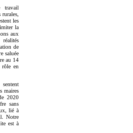
 travail
 rurales,
stent les
imiter la
ions aux
réalités
sation de
re saluée
bre au 14
 rôle en
 sentent
s maires
 de 2020
fre sans
x, lié à
l. Notre
te est à