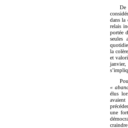
De 
considér
dans la 
relais i
portée 
seules 
quotidie
la colèr
et valor
janvier
s’impliq
Pou
«
aband
élus lo
avaient
précéde
une for
démocra
craindre