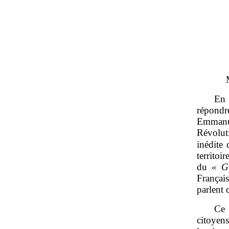
En 
répondr
Emmanue
Révolut
inédite
territoi
du
«
G
Français
parlent 
Ce 
citoyen