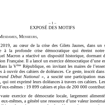
– 1 –
EXPOSÉ DES MOTIFS
M
esdames
, M
essieurs
,
2019, au cœur de la crise des Gilets Jaunes, dans un 
e à la profonde crise démocratique qui étreint notre
l Macron a réactivé un dispositif historique, dormant d
ion Française. Il a lancé un exercice démocratique d’une e
ème
 dans la V
République, en invitant les maires de l’ense
res à ouvrir des cahiers de doléances. Ce geste, inscrit dans
rand Débat National
»
, a suscité une participation mas
, qui ont exprimé leurs doléances à travers ces cahiers. Les
d’eux‑mêmes : 19 899 cahiers et plus de 200 000 contribut
vaste exercice de démocratie locale, largement alimenté
s eux‑mêmes, a généré une ressource d’une valeur inestima