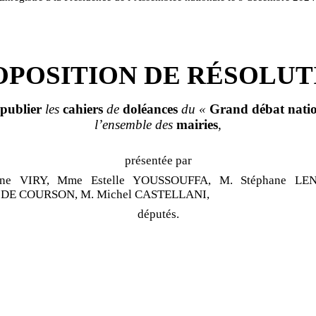
OPOSITION DE RÉSOLUT
publier
les
cahiers
de
doléances
du «
Grand
débat
nati
l’ensemble des
mairies
,
présentée par
ane VIRY, Mme Estelle YOUSSOUFFA, M. Stéphane L
s DE COURSON, M. Michel CASTELLANI,
députés.