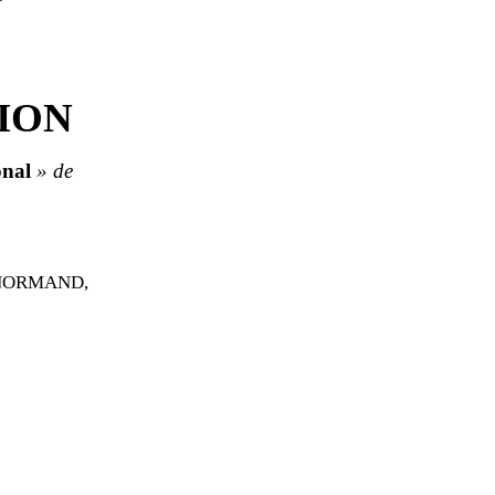
ION
onal
» de
ENORMAND,