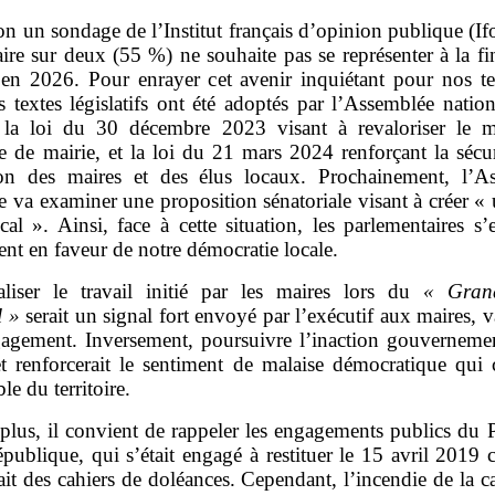
on un sondage de l’Institut français d’opinion publique (If
ire sur deux (55 %) ne souhaite pas se représenter à la fi
en 2026. Pour enrayer cet avenir inquiétant pour nos terr
s textes législatifs ont été adoptés par l’Assemblée nation
 la loi du 30 décembre 2023 visant à revaloriser le m
re de mairie, et la loi du 21 mars 2024 renforçant la sécur
ion des maires et des élus locaux. Prochainement, l’A
e va examiner une proposition sénatoriale visant à créer « 
cal ». Ainsi, face à cette situation, les parlementaires s
nt en faveur de notre démocratie locale.
aliser le travail initié par les maires lors du
«
Gran
l
»
serait un signal fort envoyé par l’exécutif aux maires, v
gagement. Inversement, poursuivre l’inaction gouvernemen
et renforcerait le sentiment de malaise démocratique qui c
le du territoire.
plus, il convient de rappeler les engagements publics du 
publique, qui s’était engagé à restituer le 15 avril 2019 
it des cahiers de doléances. Cependant, l’incendie de la c