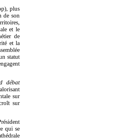
op), plus
n de son
itoires,
ale et le
étier de
ité et la
ssemblée
un statut
’engagent
d débat
alorisant
tale sur
roît sur
Président
ce qui se
athédrale