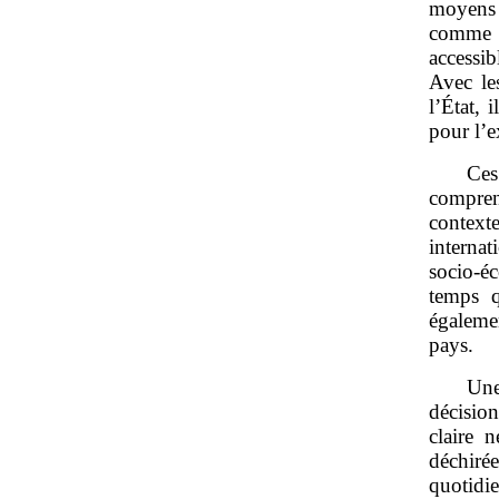
moyens 
comme l
accessi
Avec le
l’État, 
pour l’e
Ces
compren
contexte
internat
socio‑é
temps q
égalemen
pays.
Une
décision
claire 
déchiré
quotidie