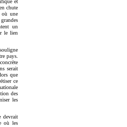
ifique et
 en chute
t où une
 grandes
ntent un
 le lien
 souligne
tre pays.
 concrète
ns serait
lors que
étiser ce
ationale
ation des
iser les
 devrait
e où les