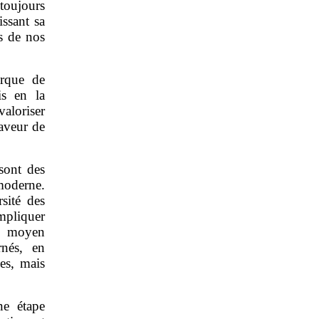
toujours
issant sa
is de nos
arque de
is en la
valoriser
faveur de
sont des
moderne.
sité des
mpliquer
un moyen
rnés, en
es, mais
ne étape