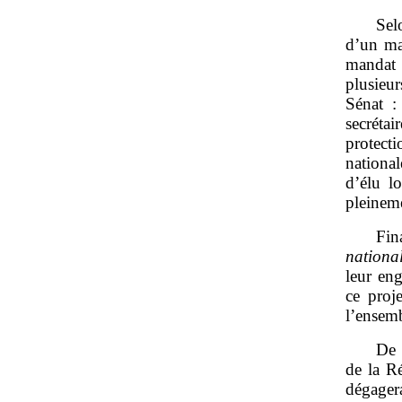
Sel
d’un ma
mandat 
plusieur
Sénat :
secrétai
protect
national
d’élu lo
pleineme
Fin
nationa
leur en
ce proj
l’ensemb
De 
de la Ré
dégagera