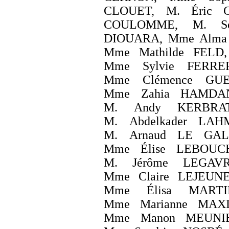
CLOUET, M. Éric C
COULOMME, M. Sé
DIOUARA, Mme Alma
Mme Mathilde FELD
Mme Sylvie FERRER
Mme Clémence GUE
Mme Zahia HAMDAN
M. Andy KERBRAT
M. Abdelkader LAH
M. Arnaud LE GAL
Mme Élise LEBOUCH
M. Jérôme LEGAV
Mme Claire LEJEUN
Mme Élisa MART
Mme Marianne MAX
Mme Manon MEUNIER