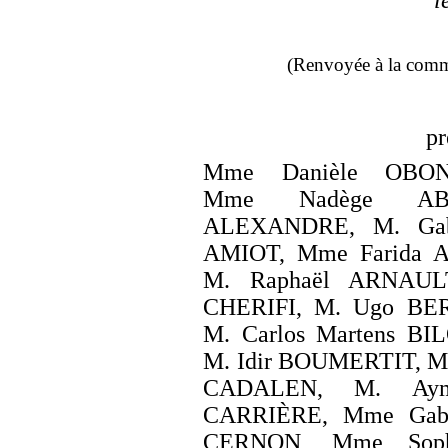
(Renvoyée à la commi
pr
Mme Danièle OBON
Mme Nadège ABO
ALEXANDRE, M. Gab
AMIOT, Mme Farida 
M. Raphaël ARNAUL
CHERIFI, M. Ugo BER
M. Carlos Martens B
M. Idir BOUMERTIT, M.
CADALEN, M. Aym
CARRIÈRE, Mme Gabr
CERNON, Mme Soph