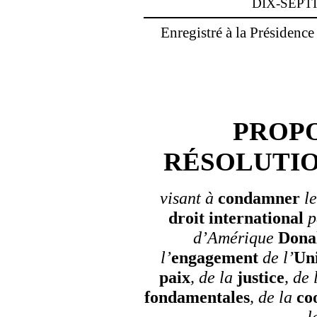
DIX-SEPT
Enregistré à la Présidence
PROPO
RÉSOLUTI
visant à
condamner
l
droit
international
p
d’Amérique
Dona
l’
engagement
de l’
Un
paix
, de la
justice
, de
fondamentales
, de la
co
l