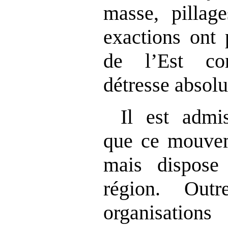
masse, pillage
exactions ont 
de l
’
Est co
détresse absolu
Il est admi
que ce mouve
mais dispose
ré
gion. Out
organis