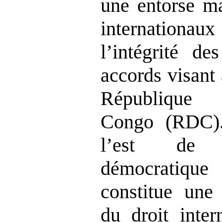
une entorse ma
internation
l’intégrité de
accords visant 
République 
Congo (RDC).
l
’
est de l
démocratiqu
constitue une 
du droit inter