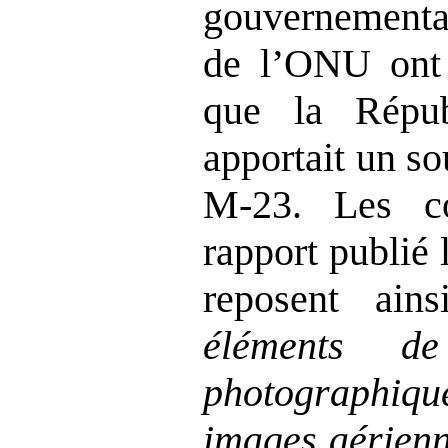
gouvernementa
de l
’
ONU ont
que la Répu
apportait un so
M‑23. Les co
rapport publié
reposent ain
éléments de
photographiq
images aérienn