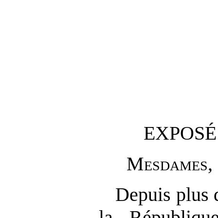
EXPOSÉ
M
esdames
,
Depuis plus d
la Républiqu