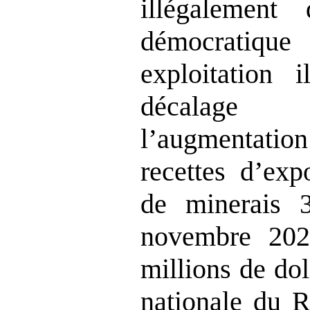
illégalement
démocratiqu
exploitation i
décalage 
l
’
augmentatio
recettes d
’
exp
de minerais
3T
novembre 2022
millions de do
nationale du R