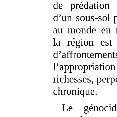
de prédation
d
’
un sous
‑sol 
au monde en r
la région est
d
’
affrontem
l
’
appropriatio
richesses, perp
chronique.
Le génoci