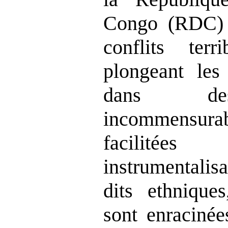
Congo (RDC) 
conflits terr
plongeant les 
dans des
incommensur
facilitées
p
instrumentali
dits ethnique
sont enracinée