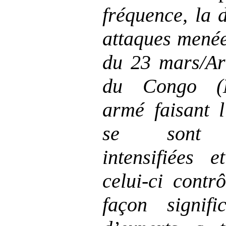
fréquence, la 
attaques mené
du 23
mars/Ar
du Congo (M
armé faisant l
se sont co
intensifiées e
celui
‑
ci contrô
fa
çon signifi