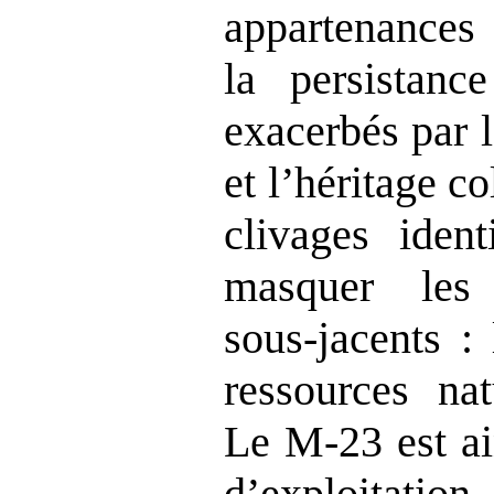
appartenances 
la persistanc
exacerbés par 
et l
’
héritage co
clivages ident
masquer les 
sous
‑jacents :
ressources nat
Le M‑23 est ain
d
’
exploitat