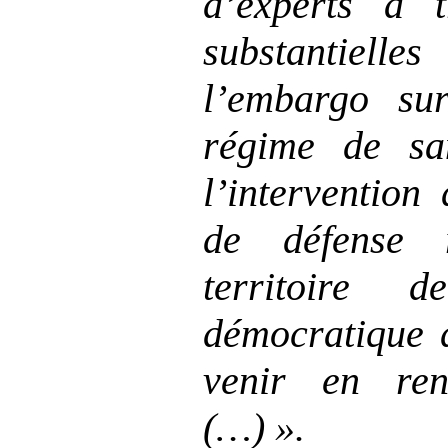
d
’
experts a 
substantielle
l
’
embargo su
régime de sa
l
’
intervention
de défense 
territoire 
démocratique 
venir en re
(…)
».