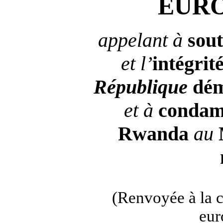
EUR
appelant à
sout
et l’
intégrit
République
dém
et à
condam
Rwanda
au
(Renvoyée à la 
eur