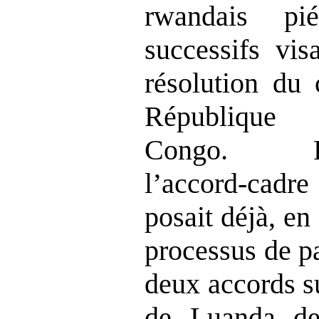
rwandais pi
successifs vis
résolution du 
République 
Congo. P
l
’
accord
‑cad
posait déjà, en
processus de pa
deux accords s
de Luanda d