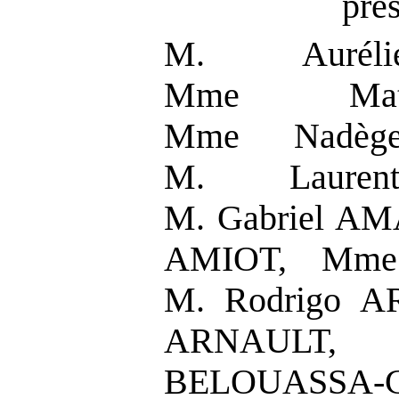
pré
M. Auréli
Mme Math
Mme Nadèg
M. Lauren
M. Gabriel A
AMIOT, Mme
M. Rodrigo A
ARNAULT
BELOUASSA-