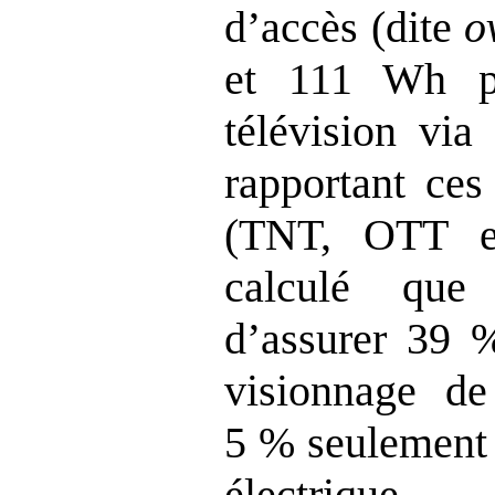
d’accès (dite
o
et 111 Wh p
télévision via
rapportant ces
(TNT, OTT e
calculé qu
d’assurer 39 
visionnage de
5 % seulement
électriqu