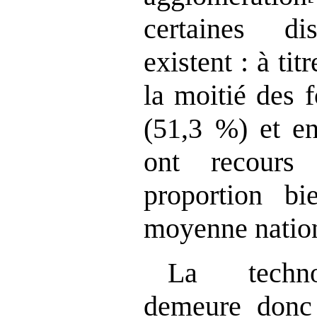
certaines dis
existent : à ti
la moitié des 
(51,3 %) et e
ont recour
proportion bi
moyenne nation
La techno
demeure donc 