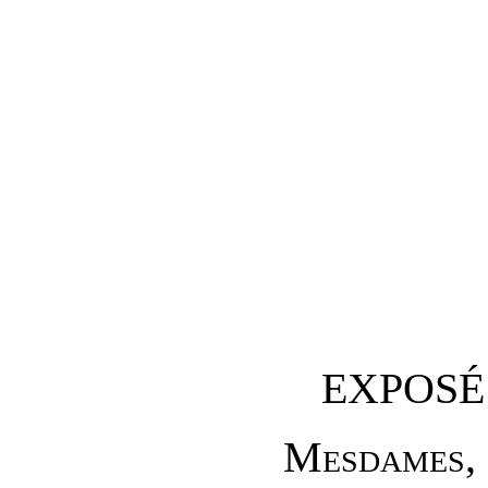
EXPOSÉ
M
esdames
,