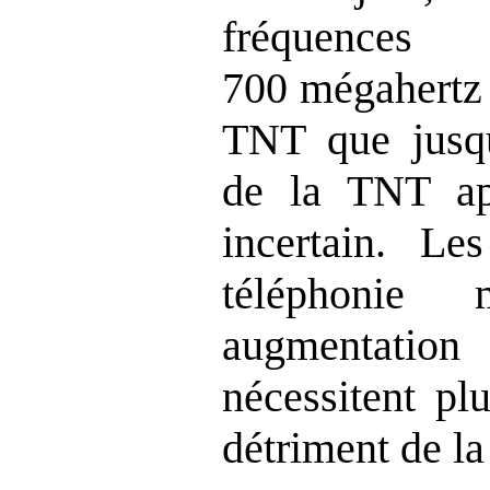
fréquence
700 mégahertz 
TNT que jusqu
de la TNT ap
incertain. Le
téléphonie
augmentati
nécessitent pl
détriment de l