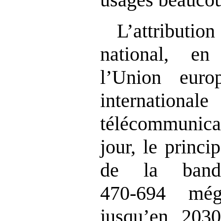
L’attributio
national, en
l’Union euro
interna
télécommunic
jour, le princi
de la band
470‑694 még
jusqu’en 203