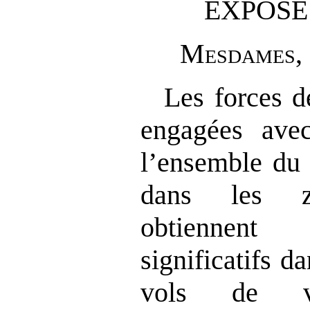
EXPOSÉ
M
esdames
,
Les forces de
engagées avec
l’ensemble du t
dans les zo
obtiennent
significatifs da
vols de v