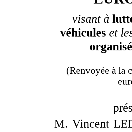
visant à
lutt
véhicules
et le
organisé
(Renvoyée à la 
eur
pré
M. Vincent LE