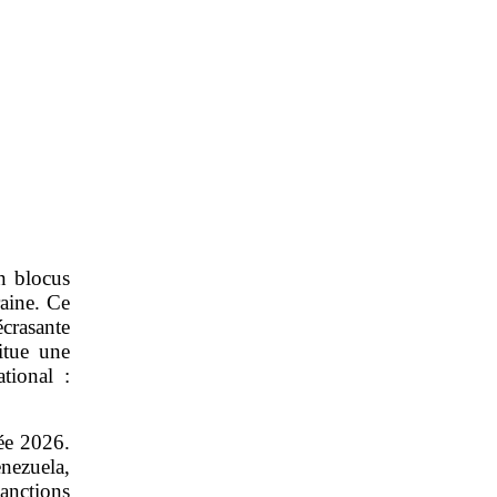
n blocus
raine. Ce
crasante
itue une
tional :
ée 2026.
nezuela,
anctions