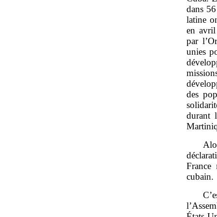
dans 56
latine o
en avri
par l’O
unies p
dévelop
mission
dévelop
des pop
solidari
durant 
Martiniq
Alo
déclara
France 
cubain.
C’e
l’Assem
États‑U