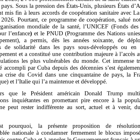
 pays. Sous la pression des États‑Unis, plusieurs États d’
nt mis fin à leurs accords de coopération sanitaire avec 
l 2026. Pourtant, ce programme de coopération, salué n
rganisation mondiale de la santé, l’UNICEF (Fonds des
our l’enfance
)
et le PNUD (Programme des Nations unies
pement), a permis, dès les années soixante, de dépl
s de solidarité dans les pays sous‑développés ou en
pement et a constitué une contribution majeure à l’accès a
ulations les plus vulnérables du monde. Cet immense tr
té accompli par Cuba depuis des décennies s’est également
la crise du Covid dans une cinquantaine de pays, la Fr
ue) et l’Italie qui l’a maintenue et développé.
rs que le Président américain Donald Trump multip
tions inquiétantes en promettant pire encore à la popula
ne peut rester indifférente au sort, actuel et à venir, d
st pourquoi, la présente proposition de résolution
blée nationale à condamner fermement le blocus imposé
nis contre Cuba et à appeler le Gouvernement français à un