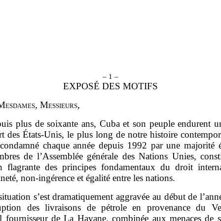
– 1 –
EXPOSÉ DES MOTIFS
M
esdames
, M
essieurs
,
uis plus de soixante ans, Cuba et son peuple endurent u
rt des États‑Unis, le plus long de notre histoire contempo
 condamné chaque année depuis 1992 par une majorité é
bres de l’Assemblée générale des Nations Unies, const
on flagrante des principes fondamentaux du droit interna
neté, non‑ingérence et égalité entre les nations.
situation s’est dramatiquement aggravée au début de l’ann
ruption des livraisons de pétrole en provenance du Ve
al fournisseur de La Havane, combinée aux menaces de s