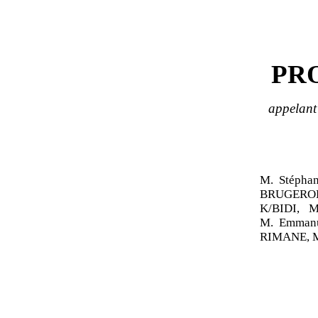
PR
appelant
M. Stéph
BRUGEROL
K/BIDI, 
M. Emman
RIMANE, M