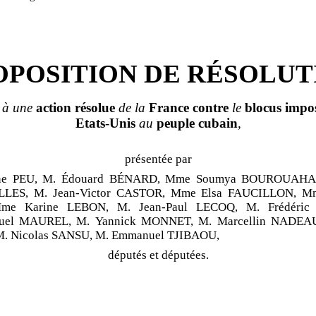
OPOSITION DE RÉSOLUT
 à une
action
résolue
de la
France
contre
le
blocus
impo
Etats
-
Unis
au
peuple
cubain
,
présentée par
ane PEU, M. Édouard BÉNARD, Mme Soumya BOUROUAHA, 
LES, M. Jean-Victor CASTOR, Mme Elsa FAUCILLON, Mm
Mme Karine LEBON, M. Jean-Paul LECOQ, M. Frédéric
uel MAUREL, M. Yannick MONNET, M. Marcellin NADEAU
. Nicolas SANSU, M. Emmanuel TJIBAOU,
députés et députées.