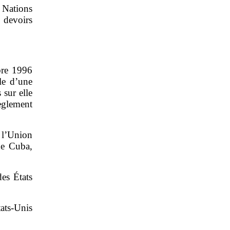
 Nations
devoirs
bre 1996
ale d’une
 sur elle
èglement
 l’Union
de Cuba,
des États
ts‑Unis