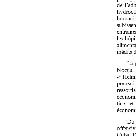
de l’adm
hydroca
humanit
subisse
entraine
les hôpi
aliment
inédits 
La 
blocus 
« Helms
poursui
ressort
économi
tiers e
économi
Du 
offensi
Cuba. E