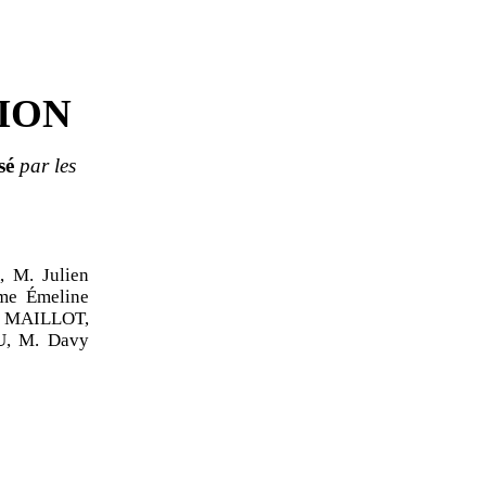
ION
sé
par les
M. Julien
e Émeline
 MAILLOT,
, M. Davy