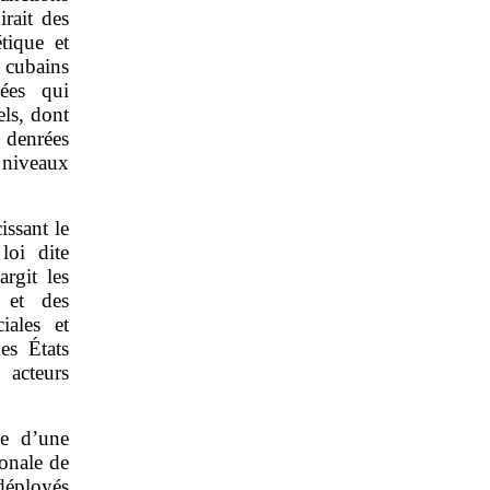
irait des
tique et
 cubains
gées qui
els, dont
s denrées
 niveaux
issant le
loi dite
rgit les
s et des
iales et
es États
 acteurs
ne d’une
onale de
déployés