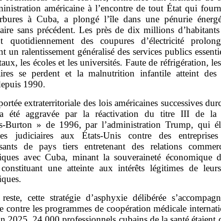
inistration américaine à l’encontre de tout État qui fourn
rbures à Cuba, a plongé l’île dans une pénurie énergé
aire sans précédent. Les près de dix millions d’habitants
nt quotidiennement des coupures d’électricité prolon
nt un ralentissement généralisé des services publics essenti
taux, les écoles et les universités. Faute de réfrigération, le
aires se perdent et la malnutrition infantile atteint des
depuis 1990.
portée extraterritoriale des lois américaines successives durc
a été aggravée par la réactivation du titre III de la 
‑Burton » de 1996, par l’administration Trump, qui éla
tes judiciaires aux États‑Unis contre des entreprise
issants de pays tiers entretenant des relations commerc
ques avec Cuba, minant la souveraineté économique d
t constituant une atteinte aux intérêts légitimes de leurs
ques.
reste, cette stratégie d’asphyxie délibérée s’accompag
ve contre les programmes de coopération médicale internati
n 2025, 24 000 professionnels cubains de la santé étaient 