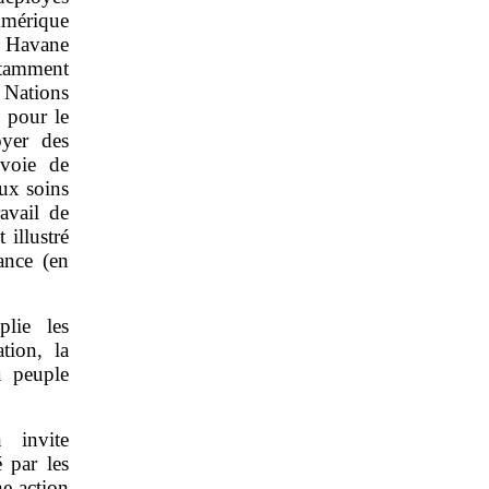
Amérique
La Havane
otamment
 Nations
 pour le
oyer des
 voie de
ux soins
avail de
 illustré
ance (en
lie les
tion, la
u peuple
 invite
 par les
e action