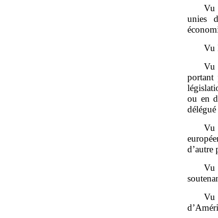
Vu 
unies 
économi
Vu 
Vu 
portant 
législat
ou en d
délégué
Vu 
europée
d’autre
Vu 
soutenan
Vu 
d’Améri