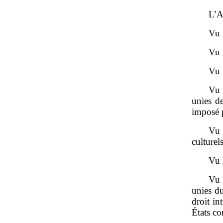
L’A
Vu 
Vu 
Vu 
Vu 
unies d
imposé p
Vu 
culturels
Vu l
Vu 
unies du
droit in
États co