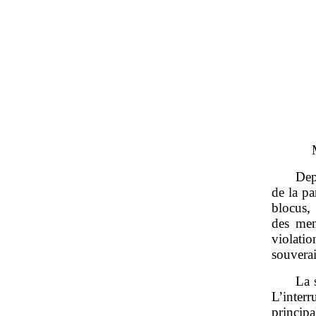
Dep
de la pa
blocus,
des mem
violati
souverai
La 
L’inter
princip