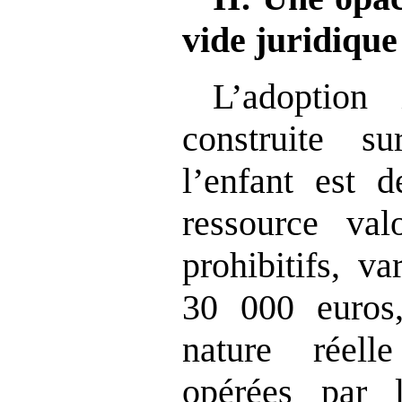
vide juridiqu
L’adoption i
construite 
l’enfant est d
ressource val
prohibitifs, v
30 000 euros,
nature réell
opérées par 