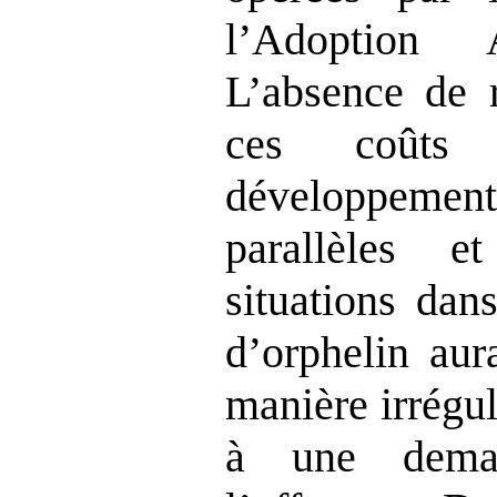
l’Adoption 
L’absence de r
ces coûts
développem
parallèles 
situations dans
d’orphelin aur
manière irrégu
à une deman