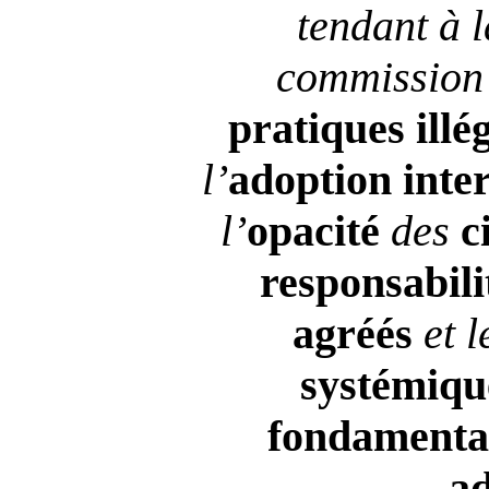
tendant à 
commission 
pratiques
illé
l’
adoption
inte
l’
opacité
des
c
responsabili
agréés
et l
systémiqu
fondament
ad