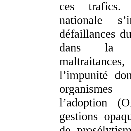
ces trafics.
nationale s’
défaillances d
dans la p
maltraitanc
l’impunité don
organismes
l’adoption 
gestions opaq
de prosélytis