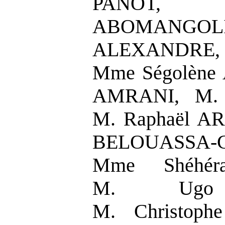
PANOT, 
ABOMANGOL
ALEXANDRE, M
Mme Ségolène
AMRANI, M. 
M. Raphaël A
BELOUASSA-C
Mme Shéhér
M. Ugo 
M. Christoph