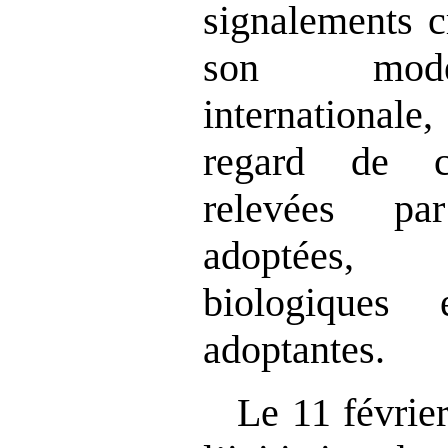
signalements c
son modè
internation
regard de ce
relevées pa
adoptées, 
biologiques 
adoptantes.
Le 11 févrie