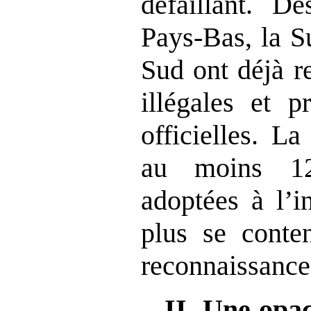
défaillant. 
Pays‑Bas, la S
Sud ont déjà r
illégales et p
officielles. L
au moins 12
adoptées à l’i
plus se conte
reconnaissance
II.
Une opaci