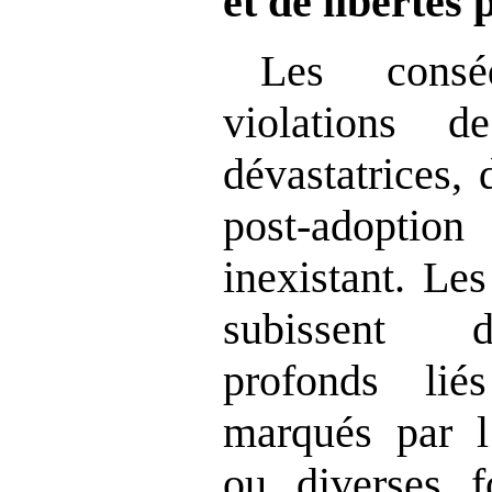
et de libertés
Les cons
violations d
dévastatrices, 
post‑adopti
inexistant. Le
subissent d
profonds li
marqués par l’
ou diverses f