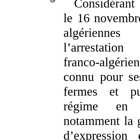
Consid
le 16 novembre
algérienne
l’arrestati
franco‑algéri
connu pour ses
fermes et pu
régime en p
notamment la g
d’expression 