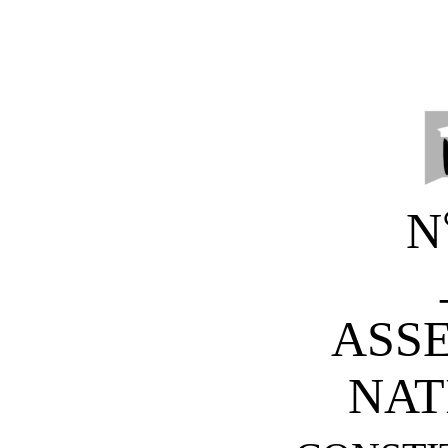
N
ASS
NAT