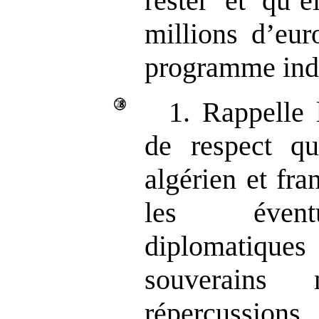
rester et qu’e
millions d’eur
programme indi
1. Rappelle 
de respect qu
algérien et fra
les éventu
diplomatique
souverains
répercussion