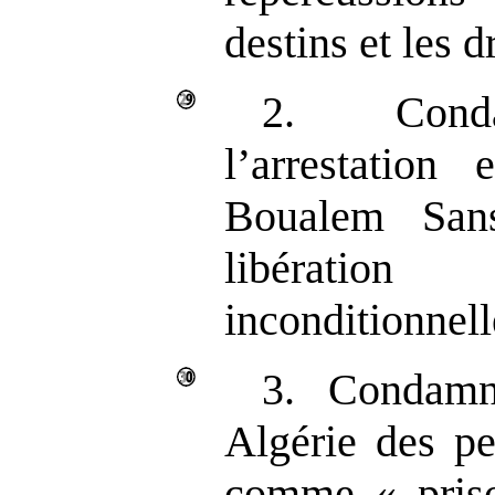
destins et les d
2. Conda
l’arrestation
Boualem San
libératio
inconditionnell
3. Condamn
Algérie des pe
comme « priso