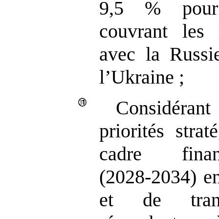
9,5 % pour
couvrant les r
avec la Russie
l’Ukraine ;
Considérant 
priorités stra
cadre finan
(2028‑2034) en
et de trans