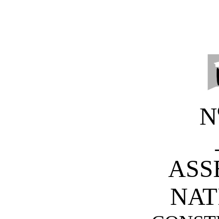
N
ASS
NAT