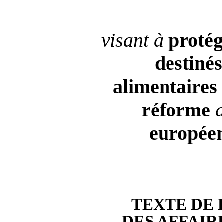
visant à
proté
destinés
alimentaires
réforme
europée
TEXTE DE
DES AFFAI