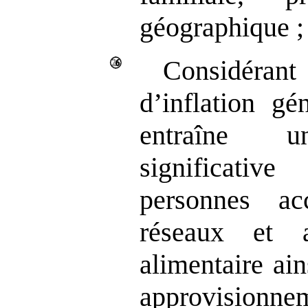
géographique ;
Considéran
d’inflation gé
entraîne u
significati
personnes ac
réseaux et a
alimentaire ai
approvisionnem