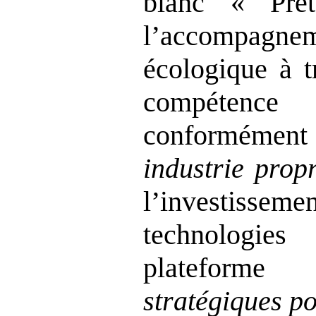
blanc « Prê
l’accompagneme
écologique à t
compétence 
conformément
industrie prop
l’investis
technologies
plateform
stratégiques p