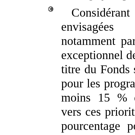
Considéran
envisagées
notamment par
exceptionnel d
titre du Fonds
pour les progr
moins 15 % d
vers ces priori
pourcentage po