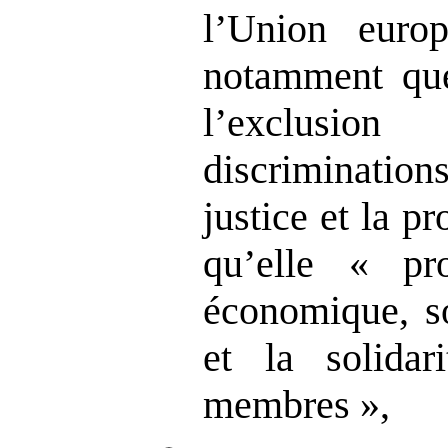
l’Union euro
notamment qu
l’exclusion
discriminati
justice et la pr
qu’elle « pr
économique, soc
et la solidar
membres »,