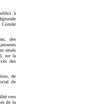
ublics à
égionale
u Comité
ats, des
rganismes
nt situés
l, sur la
ccès des
ation, de
ocial de
lité vers
es de la