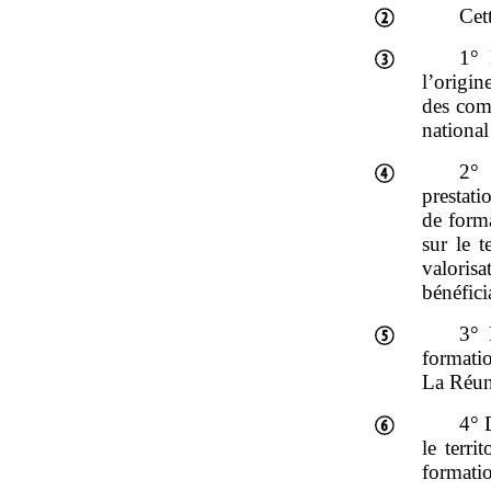
Cet
1° 
l’origi
des com
national
2° 
prestati
de forma
sur le t
valoris
bénéfici
3° 
formati
La Réun
4° 
le terr
formatio