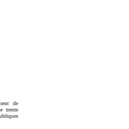
ment de
e trente
ubliques