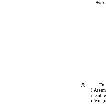
Voir le
En 
l’Assem
membres
d’émigra