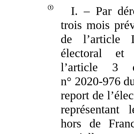
I. ‒ Par dér
trois mois pré
de l’articl
électoral e
l’article 3
n° 2020‑976 du
report de l’éle
représentant l
hors de Franc