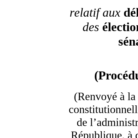
relatif aux
dé
des
électio
sén
(Procédu
(Renvoyé à la
constitutionnell
de l’administr
République, à d