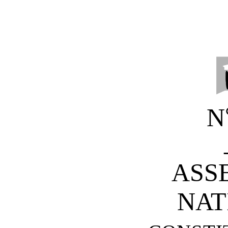
N
ASS
NAT