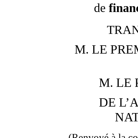
de
finan
TRAN
M. LE PRE
M. LE
DE L’
NA
(Renvoyé à la co