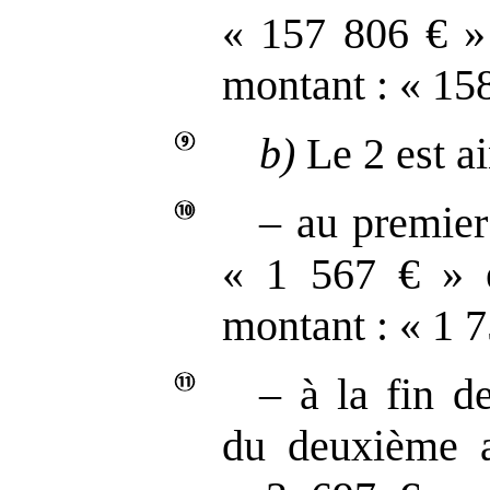
« 157 806 € » 
montant : « 158
b)
Le 2 est ai
– au premier
« 1 567 € » e
montant : « 1 7
– à la fin d
du deuxième a