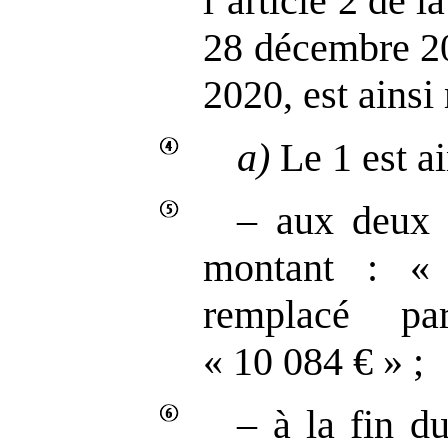
l’article 2 de 
28 décembre 20
2020, est ainsi
a)
Le 1 est ai
– aux deux p
montant : «
remplacé p
« 10 084 € » ;
– à la fin d