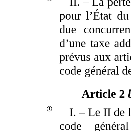
II. – La perte
pour l’État du
due concurren
d’une taxe add
prévus aux art
code général d
Article 2
I. – Le II de 
code généra