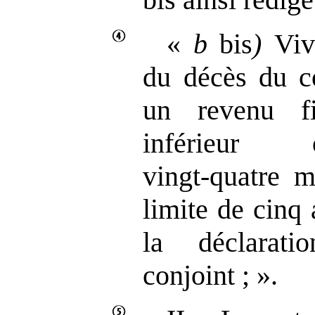
«
b
bis
)
Vive
du décès du co
un revenu fi
inférieu
vingt‑quatre m
limite de cinq
la déclarat
conjoint ; ».