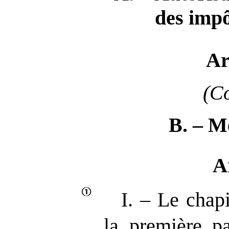
des impô
Ar
(C
B.
–
Me
A
I. – Le chapi
la première pa