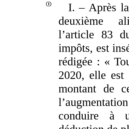
I. – Après l
deuxième a
l’article 83 
impôts, est ins
rédigée : « To
2020, elle est
montant de c
l’augmentatio
conduire à 