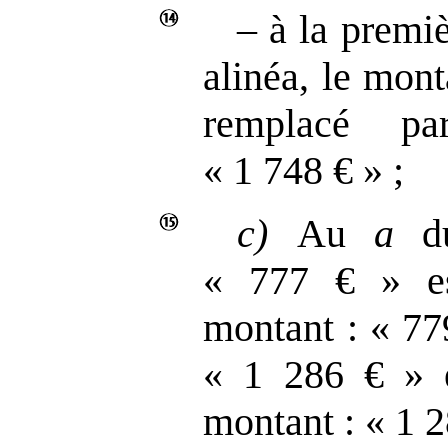
– à la premi
alinéa, le mont
remplacé p
« 1 748 € » ;
c)
Au
a
du
« 777 € » es
montant : « 77
« 1 286 € » e
montant : « 1 2