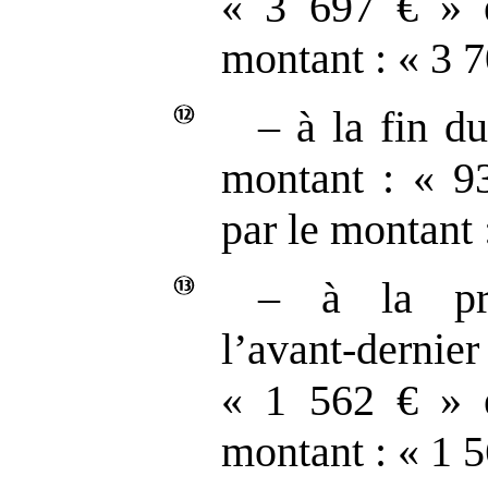
« 3 697 € » e
montant : « 3 7
– à la fin du
montant : « 9
par le montant 
– à la pr
l’avant‑dernier
« 1 562 € » e
montant : « 1 5