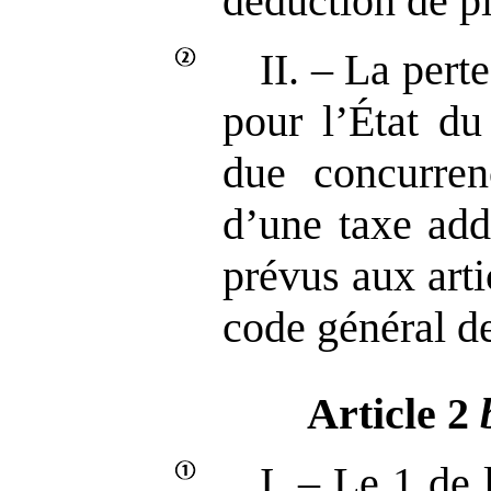
déduction de pl
II. – La perte
pour l’État du
due concurren
d’une taxe add
prévus aux art
code général d
Article 2
I. – Le 1 de 