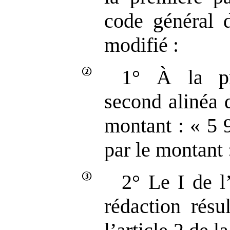
code général d
modifié :
1° À la pr
second alinéa d
montant : « 5 
par le montant 
2° Le I de l
rédaction résu