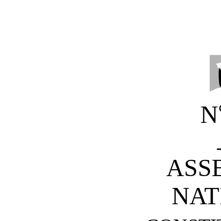
N
ASS
NAT