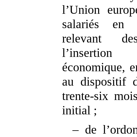
l’Union europ
salariés en 
relevant de
l’insertion
économique, en
au dispositif d
trente‑six moi
initial ;
– de l’ordo