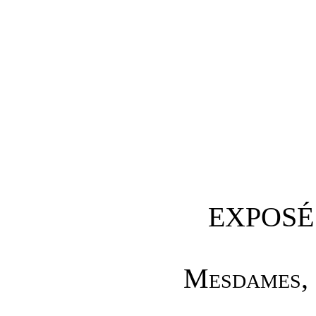
EXPOSÉ
M
esdames
,