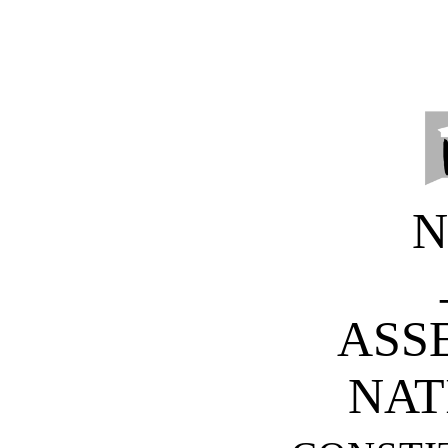
N
ASS
NAT