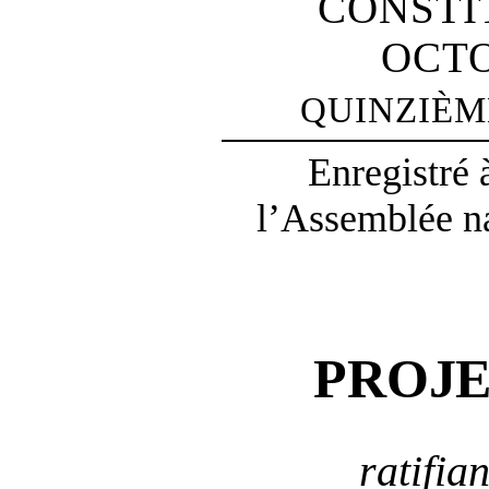
CONSTI
OCTO
QUINZIÈM
Enregistré 
l’Assemblée na
PROJ
ratifia