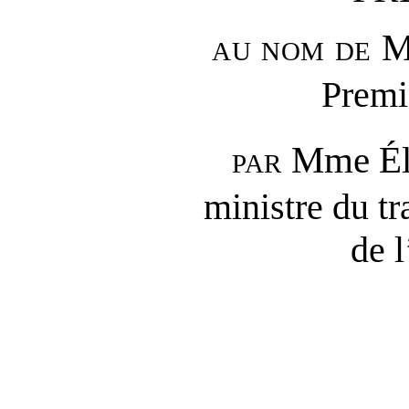
au nom de
M
Premi
par
Mme Él
ministre du tr
de l