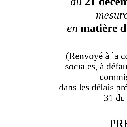
du
21 déce
mesure
en
matière
d
(Renvoyé à la c
sociales, à défa
commis
dans les délais pré
31 du
PR