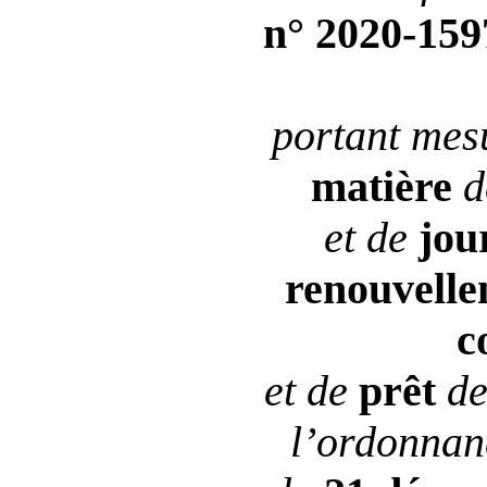
n°
2020
‑
159
portant mes
matière
d
et de
jou
renouvell
c
et de
prêt
d
l’ordonna