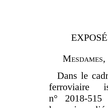
EXPOSÉ
M
esdames
,
Dans le cad
ferroviaire
n° 2018‑515