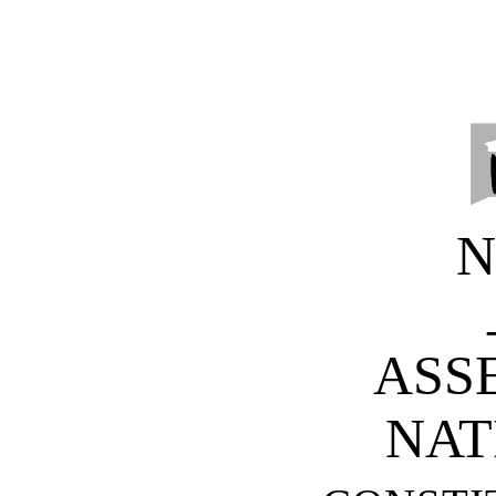
N
ASS
NAT