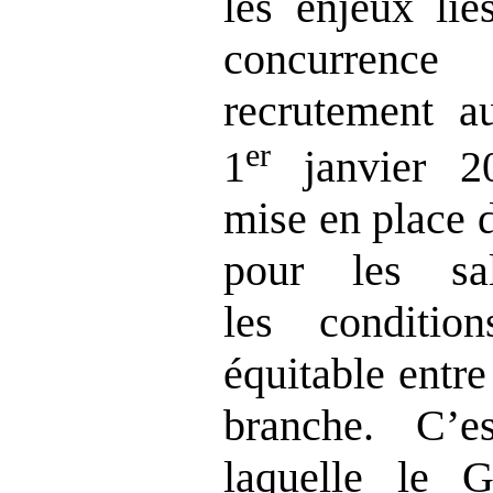
les enjeux lié
concurrence
recrutement au
er
1
janvier 2
mise en place 
pour les sala
les conditio
équitable entre
branche. C’e
laquelle le 