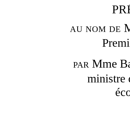
PR
au nom de
M
Premi
par
Mme Ba
ministre 
éco