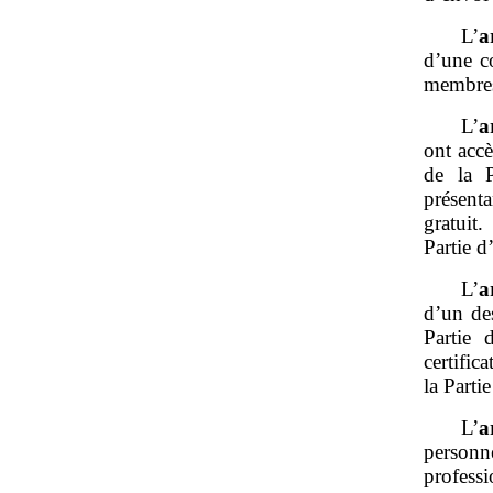
L’
a
d’une co
membres
L’
a
ont accè
de la P
présenta
gratuit.
Partie d
L’
a
d’un des
Partie 
certific
la Parti
L’
a
personne
profess