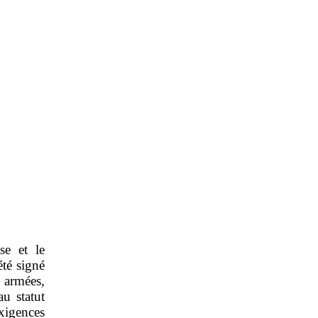
se et le
été signé
 armées,
u statut
xigences