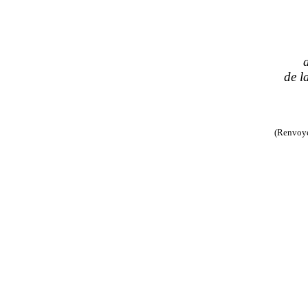
de l
(Renvoyé 