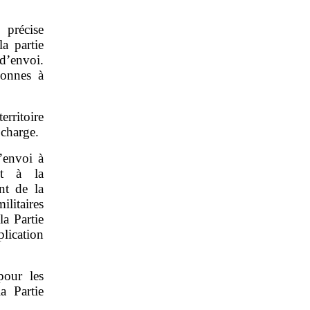
 précise
a partie
 d’envoi.
sonnes à
erritoire
 charge.
’envoi à
nt à la
nt de la
ilitaires
la Partie
plication
pour les
a Partie