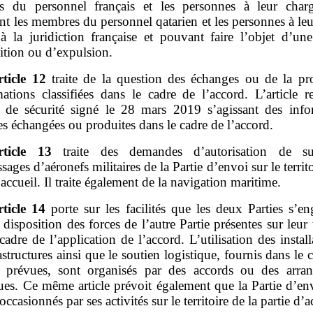
 du personnel français et les personnes à leur char
t les membres du personnel qatarien et les personnes à le
à la juridiction française et pouvant faire l’objet d’un
ition ou d’expulsion.
rticle
12
traite de la question des échanges ou de la pr
mations classifiées dans le cadre de l’accord. L’article r
d de sécurité signé le 28 mars 2019 s’agissant des info
ées échangées ou produites dans le cadre de l’accord.
rticle
13
traite des demandes d’autorisation de su
issages d’aéronefs militaires de la Partie d’envoi sur le territo
’accueil. Il traite également de la navigation maritime.
rticle
14
porte sur les facilités que les deux Parties s’e
 disposition des forces de l’autre Partie présentes sur leur t
cadre de l’application de l’accord. L’utilisation des install
astructures ainsi que le soutien logistique, fournis dans le 
és prévues, sont organisés par des accords ou des arra
ques. Ce même article prévoit également que la Partie d’en
 occasionnés par ses activités sur le territoire de la partie d’a