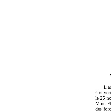
L’a
Gouverne
le 25 n
Mme Flo
des for