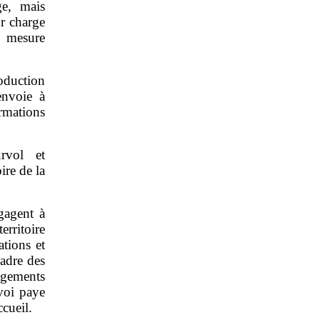
ge, mais
ur charge
e mesure
oduction
envoie à
rmations
rvol et
ire de la
ngagent à
erritoire
ations et
cadre des
ngements
voi paye
ccueil.