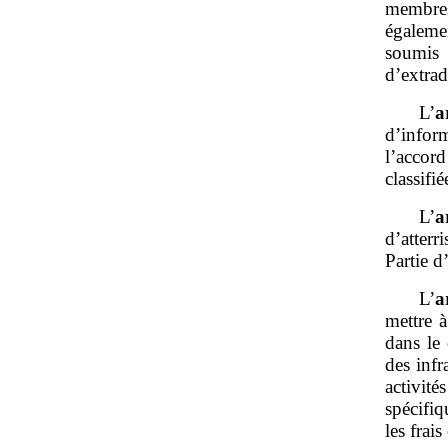
membres
égalemen
soumis 
d’extrad
L’
a
d’infor
l’accor
classifi
L’
a
d’atterr
Partie d
L’
a
mettre à
dans le 
des infr
activit
spécifi
les frais