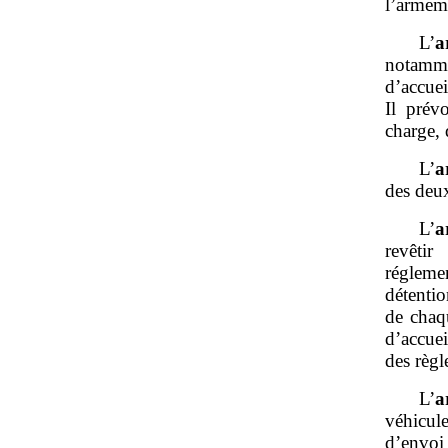
l’armeme
L’
a
notamme
d’accuei
Il prév
charge, 
L’
a
des deux
L’
a
revêti
régleme
détentio
de chaqu
d’accuei
des règl
L’
a
véhicul
d’envoi 