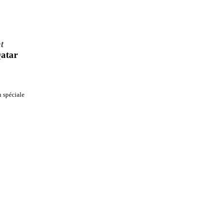
t
atar
n spéciale