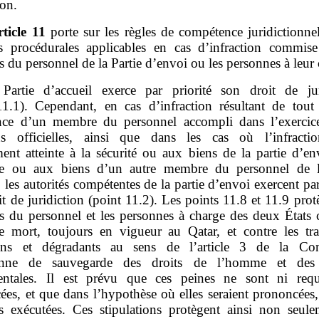
ion.
rticle
11
porte sur les règles de compétence juridictionnel
es procédurales applicables en cas d’infraction commise
du personnel de la Partie d’envoi ou les personnes à leur 
Partie d’accueil exerce par priorité son droit de jur
11.1). Cependant, en cas d’infraction résultant de tout
nce d’un membre du personnel accompli dans l’exercic
ns officielles, ainsi que dans les cas où l’infracti
ent atteinte à la sécurité ou aux biens de la partie d’env
e ou aux biens d’un autre membre du personnel de l
 les autorités compétentes de la partie d’envoi exercent par
it de juridiction (point 11.2). Les points 11.8 et 11.9 prot
 du personnel et les personnes à charge des deux États c
e mort, toujours en vigueur au Qatar, et contre les tra
ins et dégradants au sens de l’article 3 de la Con
enne de sauvegarde des droits de l’homme et des l
ntales. Il est prévu que ces peines ne sont ni requ
es, et que dans l’hypothèse où elles seraient prononcées,
s exécutées. Ces stipulations protègent ainsi non seule