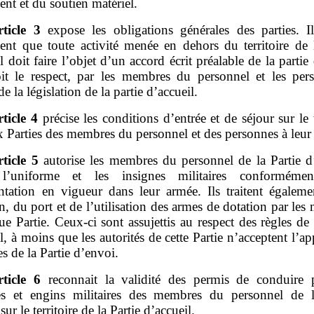
nt et du soutien matériel.
rticle
3
expose les obligations générales des parties. Il
nt que toute activité menée en dehors du territoire de l
l doit faire l’objet d’un accord écrit préalable de la partie
oit le respect, par les membres du personnel et les per
de la législation de la partie d’accueil.
rticle
4
précise les conditions d’entrée et de séjour sur le t
 Parties des membres du personnel et des personnes à leur
rticle
5
autorise les membres du personnel de la Partie d
r l’uniforme et les insignes militaires conforméme
ntation en vigueur dans leur armée. Ils traitent égaleme
n, du port et de l’utilisation des armes de dotation par les m
e Partie. Ceux‑ci sont assujettis au respect des règles de 
l, à moins que les autorités de cette Partie n’acceptent l’ap
es de la Partie d’envoi.
rticle
6
reconnait la validité des permis de conduire 
es et engins militaires des membres du personnel de l
sur le territoire de la Partie d’accueil.