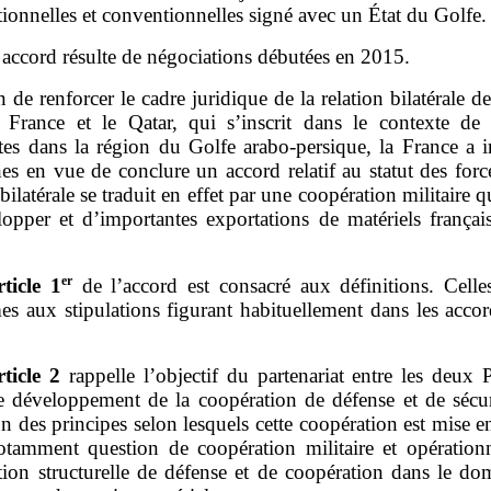
tionnelles et conventionnelles signé avec un État du Golfe.
 accord résulte de négociations débutées en 2015.
n de renforcer le cadre juridique de la relation bilatérale d
a France et le Qatar, qui s’inscrit dans le contexte de 
tes dans la région du Golfe arabo‑persique, la France a i
s en vue de conclure un accord relatif au statut des forc
 bilatérale se traduit en effet par une coopération militaire q
lopper et d’importantes exportations de matériels français
er
rticle
1
de l’accord est consacré aux définitions. Celles
es aux stipulations figurant habituellement dans les accor
rticle
2
rappelle l’objectif du partenariat entre les deux P
le développement de la coopération de défense et de sécuri
on des principes selon lesquels cette coopération est mise 
notamment question de coopération militaire et opérationn
tion structurelle de défense et de coopération dans le do