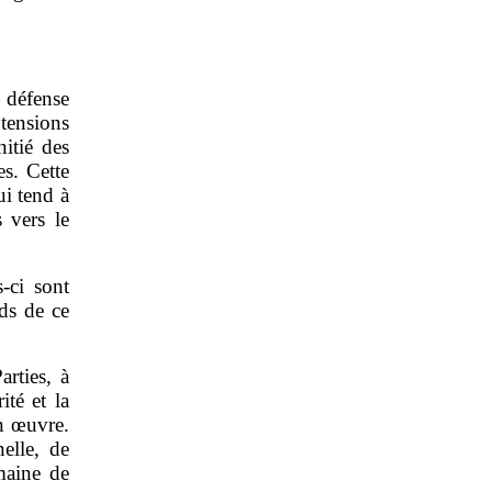
e défense
tensions
nitié des
es. Cette
ui tend à
 vers le
‑ci sont
ds de ce
arties, à
té et la
en œuvre.
elle, de
maine de