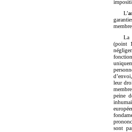
imposit
L’
a
garanti
membres 
La 
(point 
néglige
fonctio
uniquem
personn
d’envoi,
leur dro
membres
peine d
inhuma
europé
fondame
prononcé
sont pa