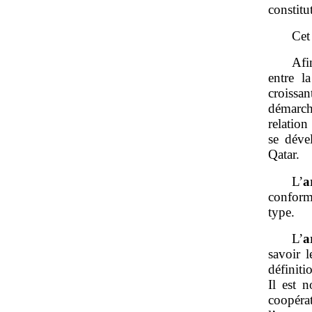
constitu
Cet
Afi
entre l
croissan
démarche
relation
se déve
Qatar.
L’
a
conform
type.
L’
a
savoir 
définiti
Il est 
coopéra