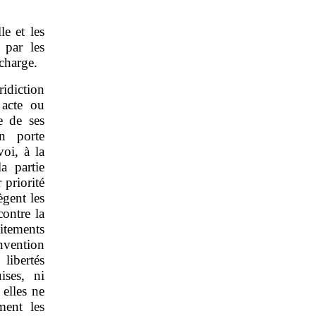
le et les
 par les
charge.
idiction
 acte ou
e de ses
on porte
oi, à la
a partie
 priorité
ègent les
ontre la
itements
vention
ibertés
ises, ni
 elles ne
ment les