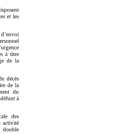
isposent
es et les
 d’envoi
personnel
’urgence
s à titre
rge de la
de décès
ire de la
ement du
 défunt à
cale des
 activité
e double