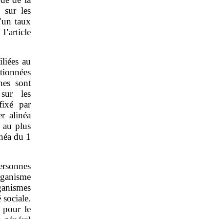
s sur les
d’un taux
l’article
iliées au
tionnées
nes sont
 sur les
fixé par
r alinéa
 au plus
inéa du 1
ersonnes
rganisme
ganismes
 sociale.
 pour le