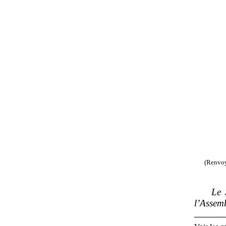
(Renvoy
Le 
l’Assemb