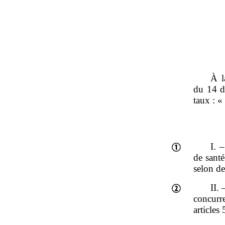
À l
du 14 d
taux : «
I. 
de santé
selon de
II.
concurre
articles