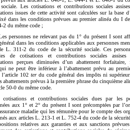
 sociale. Les cotisations et contributions sociales assise
tions issues de cette activité sont calculées sur la base 
ixé dans les conditions prévues au premier alinéa du I de 
4‑2 du même code ;
Les personnes ne relevant pas du 1° du présent I sont aff
général dans les conditions applicables aux personnes men
icle L. 311‑2 du code de la sécurité sociale. Ces person
les de cotisations et contributions sociales assises
ations perçues diminuées d’un abattement forfaitaire, 
 qui ne peut être inférieur à l’abattement prévu au premie
 l’article 102
ter
du code général des impôts ni supérieur
s abattements prévus à la première phrase du cinquième al
icle 50‑0 du même code.
 cotisations et contributions sociales dues par les p
nées aux 1° et 2° du présent I sont précomptées par l’o
’assurance maladie qui les rémunère pour le compte des or
és aux articles L. 213‑1 et L. 752‑4 du code de la sécurité
positions relatives aux garanties et aux sanctions prévues