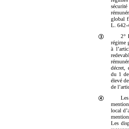
sécurité
rémunéra
global f
L. 642‑
2° 
régime 
à l’art
redevab
rémunér
décret,
du 1 de
élevé de
de l’art
Les
mention
local d
mentionn
Les dis