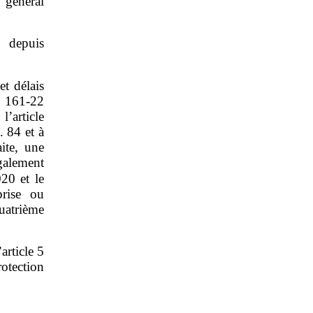
 général
 depuis
et délais
L. 161‑22
’article
 84 et à
aite, une
galement
20 et le
prise ou
uatrième
article 5
otection