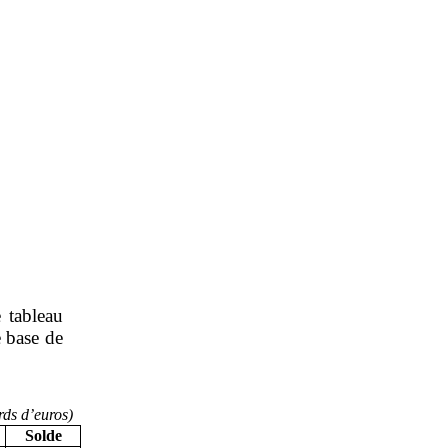
e tableau
e base de
rds d’euros)
Solde