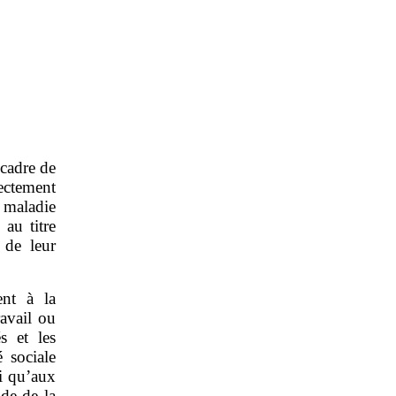
 cadre de
ectement
 maladie
 au titre
e de leur
ent à la
avail ou
s et les
 sociale
si qu’aux
de de la