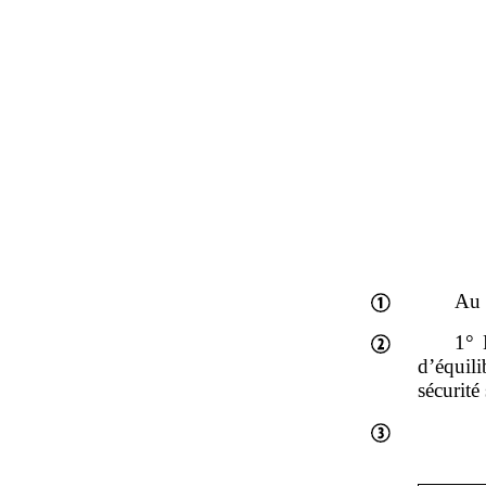
Au t
1° 
d’équili
sécurité 