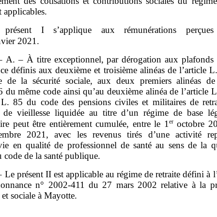
ement des cotisations et contributions sociales du régime
t applicables.
 présent I s’applique aux rémunérations perçues
vier 2021.
 – A. – À titre exceptionnel, par dérogation aux plafonds 
ce définis aux deuxième et troisième alinéas de l’article 
 de la sécurité sociale, aux deux premiers alinéas de l
6 du même code ainsi qu’au deuxième alinéa de l’article L.
e L. 85 du code des pensions civiles et militaires de retr
 de vieillesse liquidée au titre d’un régime de base lé
er
ire peut être entièrement cumulée, entre le 1
octobre 20
mbre 2021, avec les revenus tirés d’une activité re
vie en qualité de professionnel de santé au sens de la q
u code de la santé publique.
 Le présent II est applicable au régime de retraite défini à l’
donnance n° 2002‑411 du 27 mars 2002 relative à la pr
e et sociale à Mayotte.