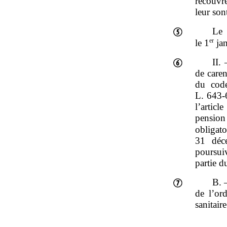
recouvr
leur son
Le
er
le 1
jan
II.
de caren
du code
L. 643‑
l’articl
pension
obligato
31 déce
poursui
partie d
B. –
de l’or
sanitair