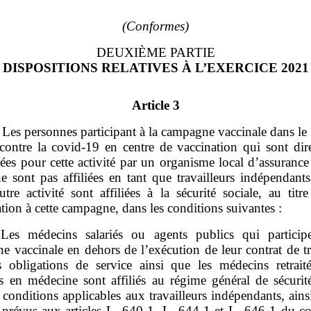
(Conformes)
DEUXIÈME PARTIE
DISPOSITIONS RELATIVES À L’EXERCICE 2021
Article 3
– Les personnes participant à la campagne vaccinale dans le
e contre la covid‑19 en centre de vaccination qui sont dir
ées pour cette activité par un organisme local d’assurance
e sont pas affiliées en tant que travailleurs indépendants
tre activité sont affiliées à la sécurité sociale, au titr
ation à cette campagne, dans les conditions suivantes :
Les médecins salariés ou agents publics qui particip
e vaccinale en dehors de l’exécution de leur contrat de tr
s obligations de service ainsi que les médecins retraité
ts en médecine sont affiliés au régime général de sécurité
 conditions applicables aux travailleurs indépendants, ain
 prévus aux articles L. 640‑1, L. 644‑1 et L. 646‑1 du co