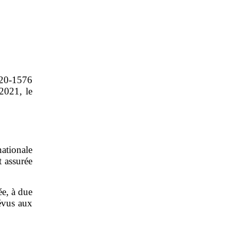
020‑1576
2021, le
ationale
t assurée
ée, à due
révus aux