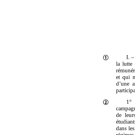
I. 
la lutt
rémunér
et qui n
d’une au
particip
1° 
campagn
de leur
étudian
dans les
régimes