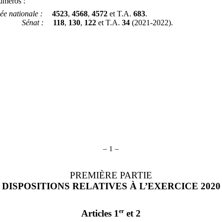
numéros :
ée nationale
:
4523
,
4568
,
4572
et T.A.
683
.
Sénat
:
118
,
130
,
122
et T.A.
34
(2021‑2022).
– 1 –
PREMIÈRE PARTIE
DISPOSITIONS RELATIVES À L’EXERCICE 2020
er
Articles 1
et 2