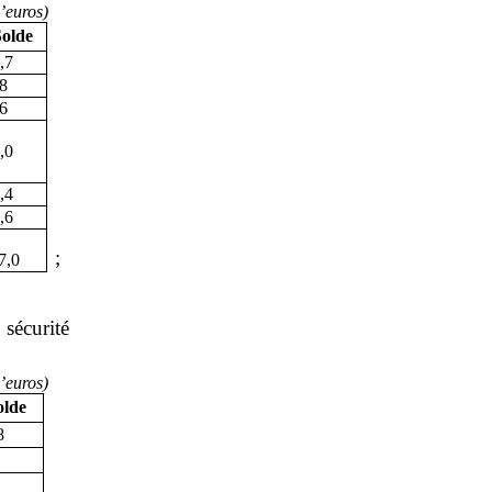
’
euros)
olde
,7
,8
,6
,0
,4
,6
;
7,0
 sécurité
’
euros)
olde
8