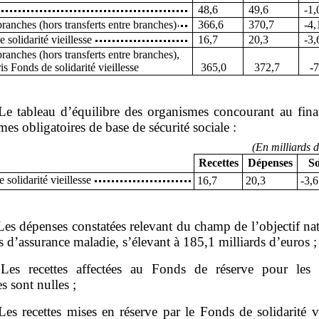
48,6
49,6
‑1,
ranches (hors transferts entre branches)
366,6
370,7
‑4,
 solidarité vieillesse
16,7
20,3
‑3,
ranches (hors transferts entre branches),
ris Fonds de solidarité vieillesse
365,0
372,7
‑7
Le tableau d’équilibre des organismes concourant au fin
mes obligatoires de base de sécurité sociale :
(
E
n milliards d
Recettes
Dépenses
So
 solidarité vieillesse
16,7
20,3
‑3,6
Les dépenses constatées relevant du champ de l’objectif na
 d’assurance maladie, s’élevant à 185,1 milliards d’euros ;
Les recettes affectées au Fonds de réserve pour les re
es sont nulles ;
Les recettes mises en réserve par le Fonds de solidarité vi