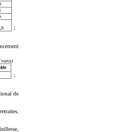
0
1
6
;
,8
ancement
’
euros)
lde
;
tional de
traites,
eillesse,