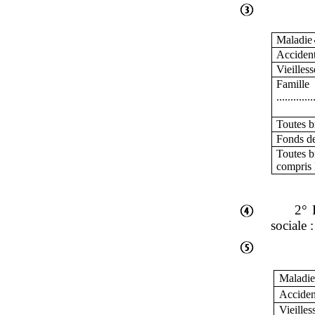
Maladie
Accident
Vieilless
Famille
.............
Toutes b
Fonds de 
Toutes b
compris
2° 
sociale :
Maladie
Accident
Vieilles