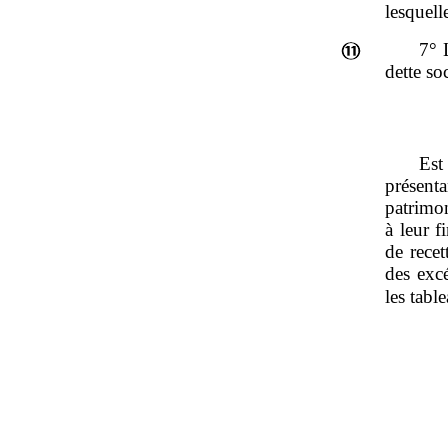
lesquell
7° 
dette so
Est
présent
patrimon
à leur f
de recet
des excé
les tabl