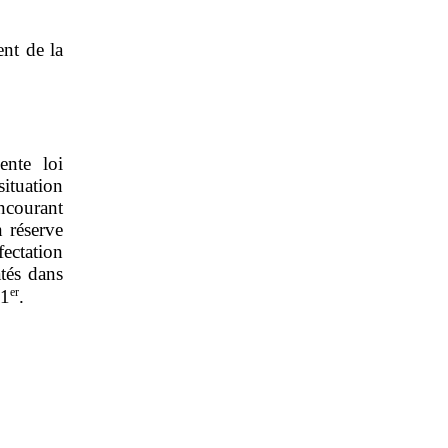
ent de la
ente loi
ituation
oncourant
n réserve
fectation
atés dans
er
 1
.