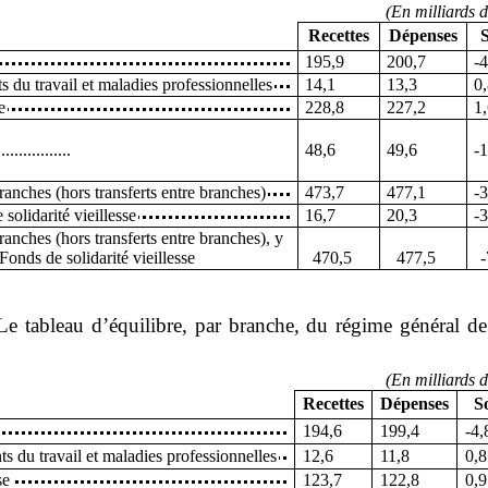
(
E
n milliards d
Recettes
Dépenses
S
195,9
200,7
‑4
s du travail et maladies professionnelles
14,1
13,3
0
e
228,8
227,2
1
.................
48,6
49,6
‑1
ranches (hors transferts entre branches)
473,7
477,1
‑3
solidarité vieillesse
16,7
20,3
‑3
ranches (hors transferts entre branches), y
 Fonds de solidarité vieillesse
470,5
477,5
‑
Le tableau d’équilibre, par branche, du régime général de
(
E
n milliards d
Recettes
Dépenses
S
194,6
199,4
‑4,
s du travail et maladies professionnelles
12,6
11,8
0,8
se
123,7
122,8
0,9