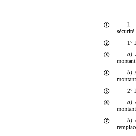
I. 
sécurité
1° L
a)
montant
b)
A
montant 
2° 
a)
A
montant 
b)
A
remplacé