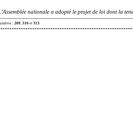
L
’
Assemblée nationale a adopté le projet de loi dont la tene
numéros
:
269
,
316
et
313
.