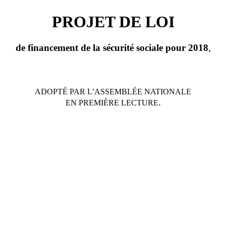
PROJET DE LOI
de financement de la sécurité sociale pour 20
18
,
ADOPTÉ PAR L
’
ASSEMBL
É
E NATIONALE
.
EN PREMI
È
RE LECTURE