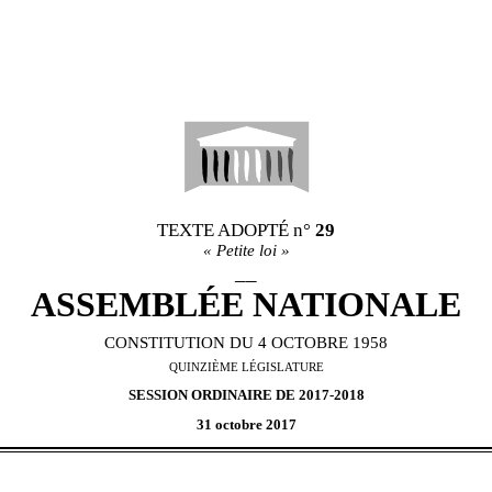
TEXTE ADOPT
É
n°
29
«
Petite loi
»
__
ASSEMBL
É
E NATIONALE
CONSTITUTION DU 4 OCTOBRE 1958
QU
IN
ZI
È
ME
L
É
GISLATURE
SESSION ORDINAIRE DE 20
17
-20
18
31 octobre 2017