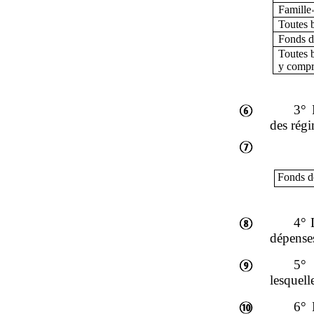
Famille
Toutes b
Fonds de
Toutes b
y comp
3° 
des régi
Fonds de
4° 
dépenses
5° 
lesquell
6° 