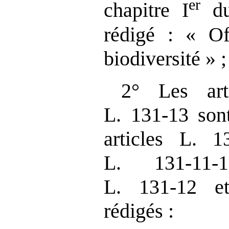
er
chapitre I
du 
rédigé : « Of
biodiversité » ;
2° Les art
L. 131‑13 son
articles L. 
L. 131‑11‑
L. 131‑12 e
rédigés :