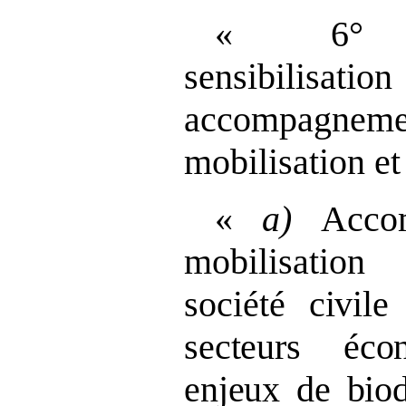
« 6° Co
sensibilisa
accompag
mobilisation et
«
a)
Accom
mobilisation
société
civile
secteurs éc
enjeux de biodi