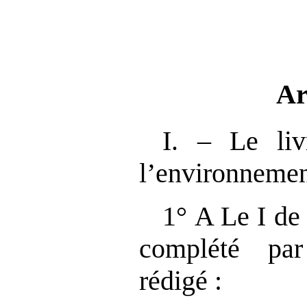
Ar
I. – Le liv
l’environnement
1° A Le I de 
complété pa
rédigé :