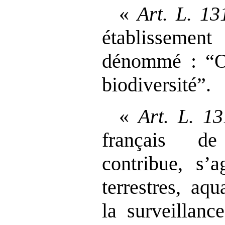
«
Art.
L.
13
établissemen
dénommé : “Of
biodiversitéˮ.
«
Art.
L.
13
français de
contribue, s’a
terrestres, aq
la surveillanc