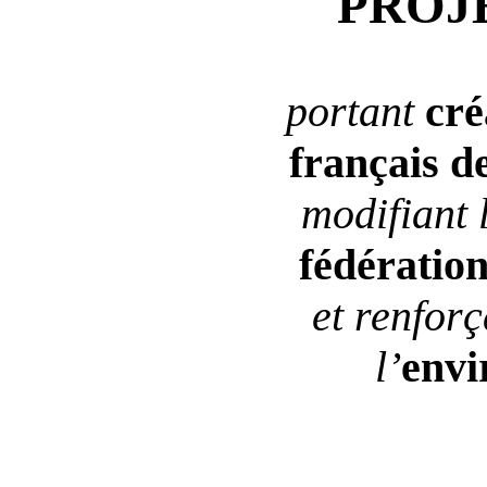
PROJ
portant
cré
français
de
modifiant 
fédératio
et renfor
l’
envi