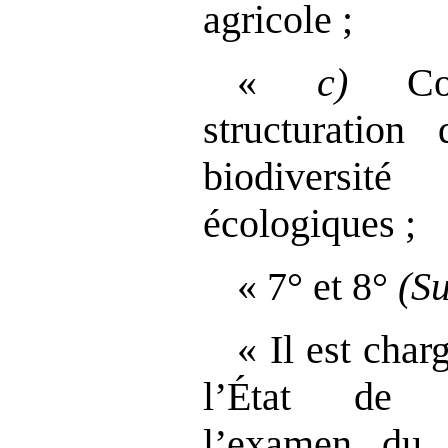
agricole ;
«
c)
Con
structuration
biodiversit
écologiques ;
« 7° et 8°
(S
« Il est cha
l’État de l
l’examen du 