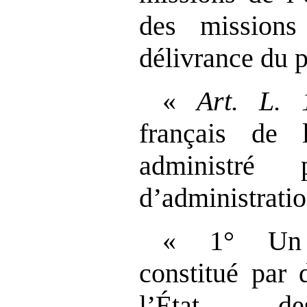
des mission
délivrance du p
«
Art.
L.
français de l
administré
d’administrati
« 1° Un 
constitué par 
l’État, de