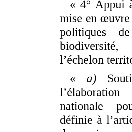
« 4° Appui à
mise en œuvre 
politiques 
biodiversi
l’échelon territo
«
a)
Souti
l’élaboratio
nationale po
définie à l’art