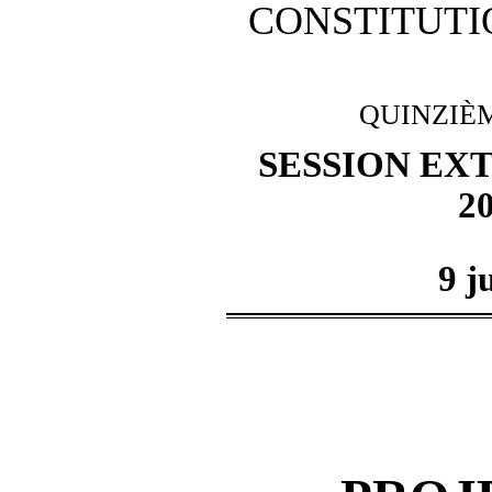
CONSTITUTI
QUINZI
È
SESSION EX
2
9 j