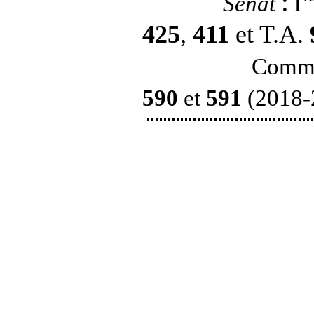
:
Sénat
1
425
,
411
et T.A.
Commis
590
et
591
(2018-