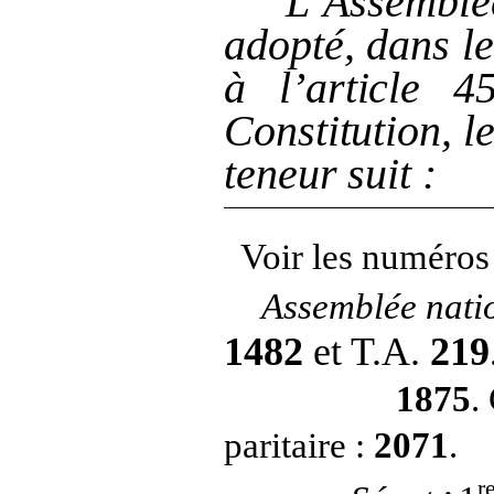
L’Assemb
adopté, dans l
à
l’article
45
Constitution, le
teneur suit
:
Voir les numéros
Assemblée nati
1482
et T.A.
219
1875
.
paritaire
:
2071
.
r