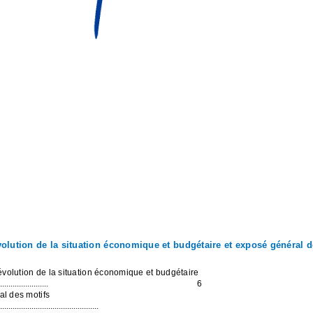
volution de la situation économique et budgétaire et exposé général d
'évolution de la situation économique et budgétaire
.......................
6
l des motifs
...............................................