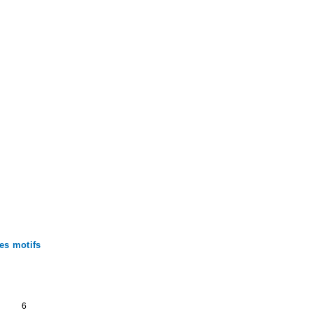
es motifs
6