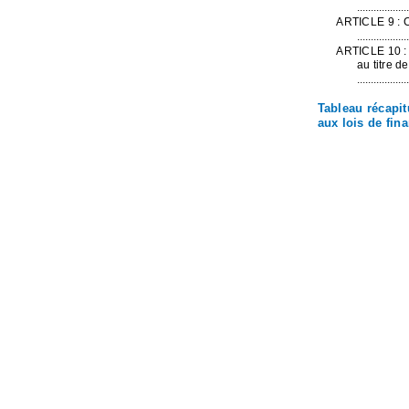
...................
ARTICLE 9 : 
...................
ARTICLE 10 : R
au titre d
...................
Tableau récapitu
aux lois de fin