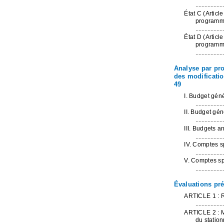
...................
État C (Articl
programme
...................
État D (Articl
programme
...................
Analyse par pro
des modificatio
49
I. Budget géné
...................
II. Budget gén
...................
III. Budgets 
...................
IV. Comptes s
...................
V. Comptes sp
...................
Évaluations pré
ARTICLE 1 : Re
...................
ARTICLE 2 : Mo
du statio