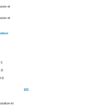
ssion et
ssion et
vation
t C
t D
t D
101
ulation et