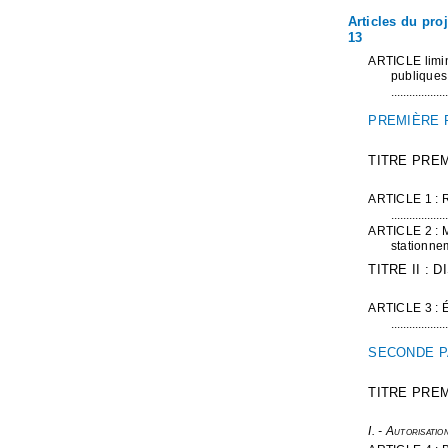
Articles du proj
13
ARTICLE limina
publiques
...................
PREMIÈRE P
TITRE PRE
ARTICLE 1 : Re
...................
ARTICLE 2 : Mo
stationnem
TITRE II :
ARTICLE 3 : Éq
...................
SECONDE P
TITRE PREM
I. - Autorisatio