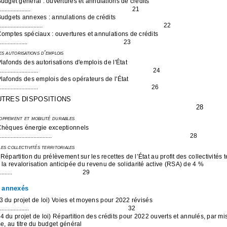
udget général : ouvertures et annulations de crédits
....................
21
udgets annexes : annulations de crédits
............................
22
omptes spéciaux : ouvertures et annulations de crédits
..................
23
es autorisations d'emplois
lafonds des autorisations d'emplois de l'État
.........................
24
lafonds des emplois des opérateurs de l'État
.........................
26
 AUTRES DISPOSITIONS
28
oppement et mobilité durables
Chèques énergie exceptionnels
..................................
28
es collectivités territoriales
épartition du prélèvement sur les recettes de l’État au profit des collectivités te
e la revalorisation anticipée du revenu de solidarité active (RSA) de 4 %
........
29
s annexés
e 3 du projet de loi) Voies et moyens pour 2022 révisés
...................
32
e 4 du projet de loi) Répartition des crédits pour 2022 ouverts et annulés, par mi
, au titre du budget général