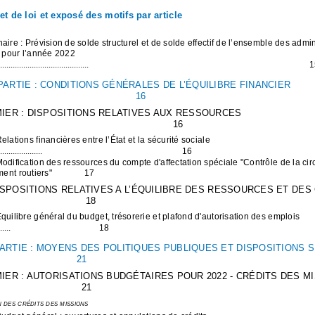
et de loi et exposé des motifs par article
ire : Prévision de solde structurel et de solde effectif de l’ensemble des admin
 pour l’année 2022
..........................................
1
ARTIE : CONDITIONS GÉNÉRALES DE L’ÉQUILIBRE FINANCIER
16
MIER : DISPOSITIONS RELATIVES AUX RESSOURCES
16
lations financières entre l’État et la sécurité sociale
....................
16
dification des ressources du compte d'affectation spéciale "Contrôle de la circ
ent routiers"
17
 DISPOSITIONS RELATIVES A L’ÉQUILIBRE DES RESSOURCES ET DE
18
uilibre général du budget, trésorerie et plafond d'autorisation des emplois
.....
18
ARTIE : MOYENS DES POLITIQUES PUBLIQUES ET DISPOSITIONS 
21
IER : AUTORISATIONS BUDGÉTAIRES POUR 2022 - CRÉDITS DES M
21
n des crédits des missions