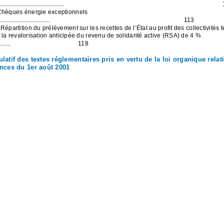
...........................................
Chèques énergie exceptionnels
.................................
113
épartition du prélèvement sur les recettes de l’État au profit des collectivités te
e la revalorisation anticipée du revenu de solidarité active (RSA) de 4 %
.......
118
latif des textes réglementaires pris en vertu de la loi organique relat
ances du 1er août 2001