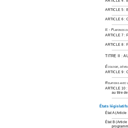
ARTICLE 4 : B
...................
ARTICLE 5 : B
...................
ARTICLE 6 : C
...................
II. - Plafonds d
ARTICLE 7 : P
...................
ARTICLE 8 : P
...................
TITRE II :
Écologie, dével
ARTICLE 9 : 
...................
Relations avec l
ARTICLE 10 : R
au titre d
...................
États législatif
État A (Articl
...................
État B (Articl
programme