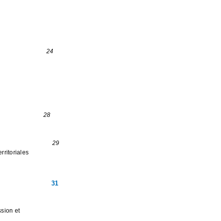
24
28
29
rritoriales
31
ssion et