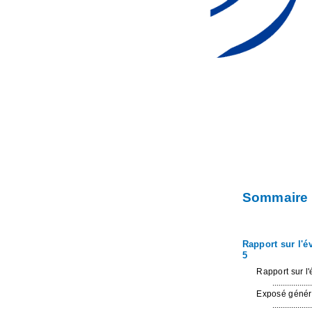
Sommaire
Rapport sur l'é
5
Rapport sur l
...................
Exposé généra
...................