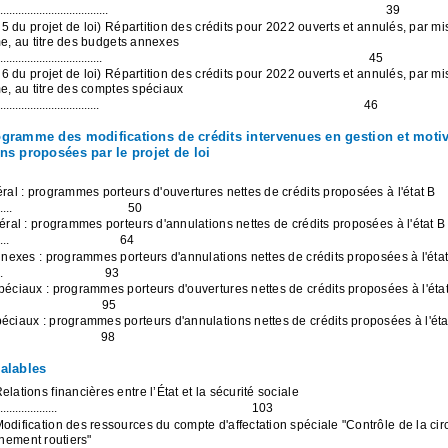
....................................
39
e 5 du projet de loi) Répartition des crédits pour 2022 ouverts et annulés, par mi
, au titre des budgets annexes
..................................
45
e 6 du projet de loi) Répartition des crédits pour 2022 ouverts et annulés, par mi
, au titre des comptes spéciaux
.................................
46
gramme des modifications de crédits intervenues en gestion et moti
ns proposées par le projet de loi
ral : programmes porteurs d'ouvertures nettes de crédits proposées à l'état B
....
50
éral : programmes porteurs d'annulations nettes de crédits proposées à l'état B
...
64
annexes : programmes porteurs d'annulations nettes de crédits proposées à l'éta
.
93
péciaux : programmes porteurs d'ouvertures nettes de crédits proposées à l'éta
95
éciaux : programmes porteurs d'annulations nettes de crédits proposées à l'éta
98
alables
lations financières entre l’État et la sécurité sociale
...................
103
dification des ressources du compte d'affectation spéciale "Contrôle de la circ
nnement routiers"