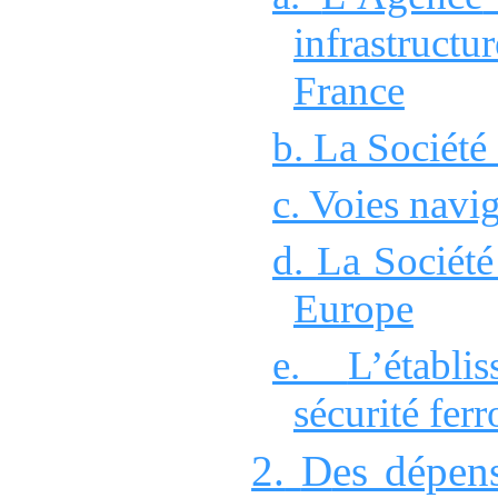
infrastructur
France
b.
La Société
c.
Voies navig
d.
L
a Société
Europe
e.
L’établi
sécurité ferr
2.
D
es dépens