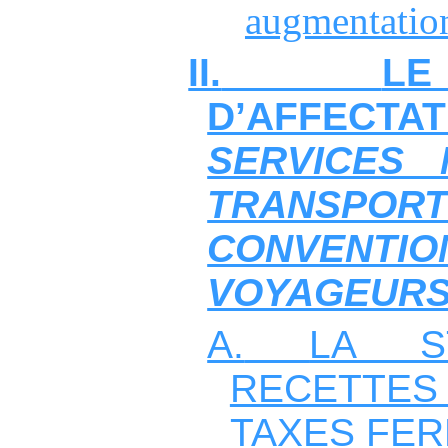
augmentatio
II.
L
D’AFFECTA
SERVICES 
TRANSPOR
CONVEN
VOYAGEUR
A.
LA S
RECETTE
TAXES FER