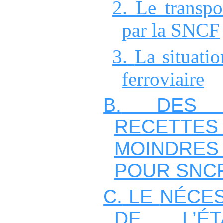
2.
Le transp
par la SNCF
3.
La situati
ferroviaire
B.
DES 
RECETT
MOINDRE
POUR SNC
C.
LE
NÉCE
DE L’
É