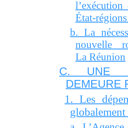
l’exéc
ution 
État
‑
régions
b.
La nécess
nouvelle
ro
La
Réunion
C.
UNE 
DEMEURE
1.
Les dépen
globalement
a.
L’Agence