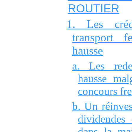
ROUTIER
1.
Les cré
transport f
hausse
a.
Les rede
hausse malg
concours fre
b.
Un réinves
dividende
dans la ma