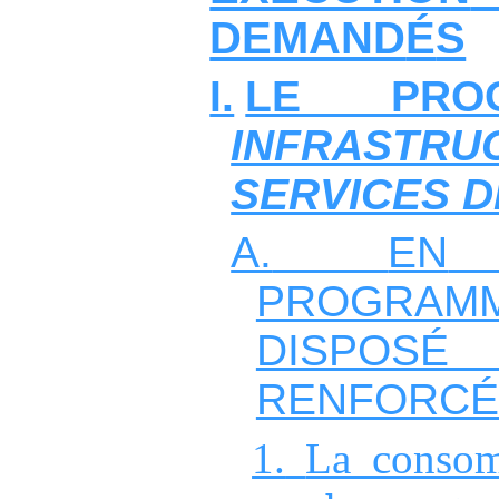
DEMAND
É
S
I.
LE PRO
INFRAST
SERVICES 
A.
EN
PROGRAM
DISPOSÉ
RENFORCÉ
1.
La consom