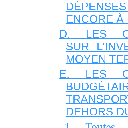
DÉPENSE
ENCORE À
D.
LES C
SUR L’INV
MOYEN TE
E.
LES C
BUDGÉTA
TRANSPO
DEHORS D
1.
Toutes 