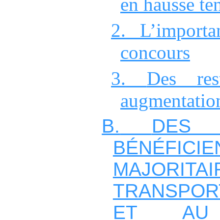
en hausse te
2.
L’import
concours
3.
Des re
augmentatio
B.
DES 
BÉNÉFICIE
MAJORIT
TRANSPOR
ET AU 