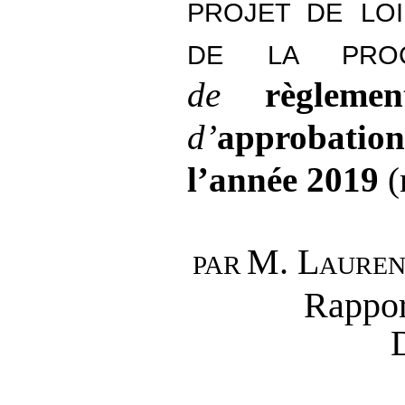
PROJET DE
LO
DE LA PROC
de
règlem
d’
approbati
l’année
2019
(
M.
Laure
PAR
Rappor