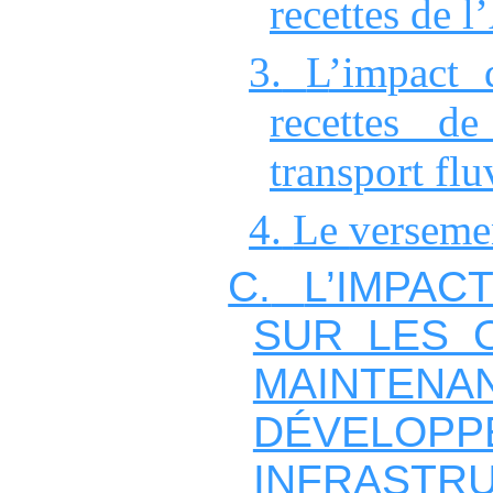
recettes de 
3.
L
’impact 
recettes 
transport flu
4.
Le
verseme
C.
L’IMPAC
SUR LES 
MAINTEN
DÉVELOP
INFRASTR