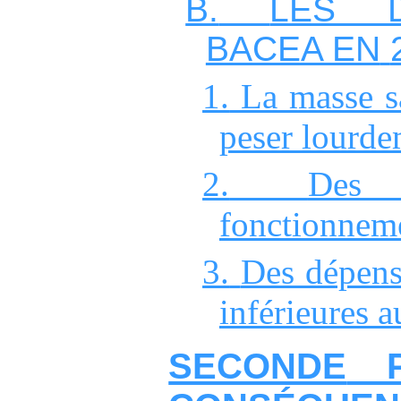
B.
LES 
BACEA EN
1.
La masse s
peser lourd
2.
Des
fonctionneme
3.
Des dépens
inférieures a
SECONDE
P