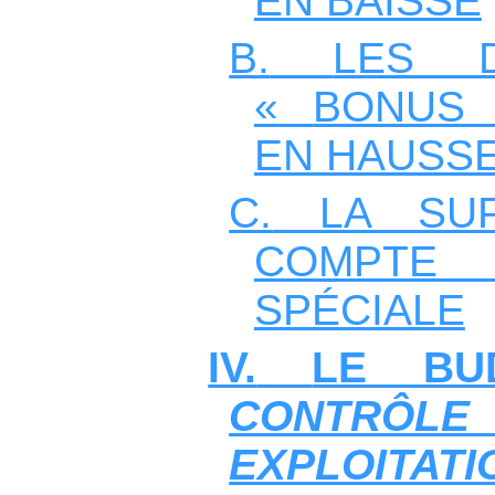
EN BAISSE
B.
LES 
«
BONUS 
EN HAUSS
C.
LA SU
C
OMPTE 
SPÉCIALE
IV.
LE BU
CONT
EXPLOITATI