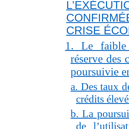
L’EXÉCUTI
CONFIRMÉ
CRISE ÉC
1. Le faibl
réserve des c
poursuivie e
a. Des taux d
crédits élev
b. La poursui
de l’utilis