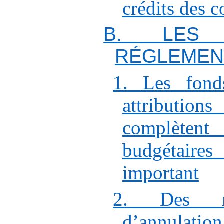
crédits des 
B. LES 
RÉGLEMEN
1. Les fond
attributi
complète
budgétair
important
2. Des mo
d’annulation