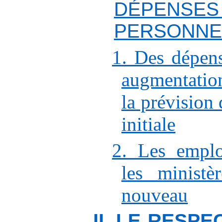
DÉPE
PERSONNE
1. Des dépen
augmentation
la prévision 
initiale
2. Les empl
les ministè
nouveau
II. LE RESP