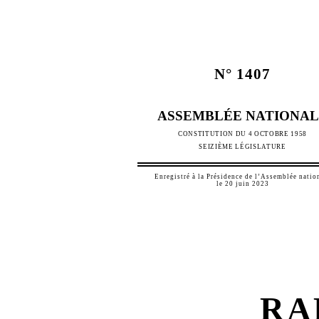
N°
1407
ASSEMBLÉE NATIONAL
CONSTITUTION DU 4
OCTOBRE 1958
SEIZIÈME LÉGISLATURE
Enregistré à la Présidence de l’Assemblée natio
le 20 juin
2023
RA