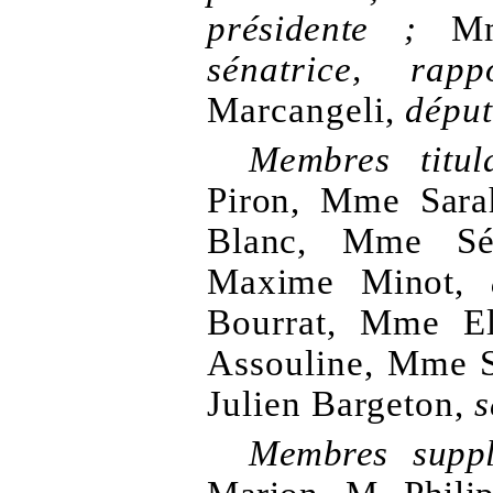
présidente
;
M
sénatrice, rappo
Marcangeli,
déput
Membres titula
Piron, Mme
Sara
Blanc, Mme
S
Maxime Minot,
Bourrat, Mme
E
Assouline, Mme
Julien Bargeton,
s
Membres suppl