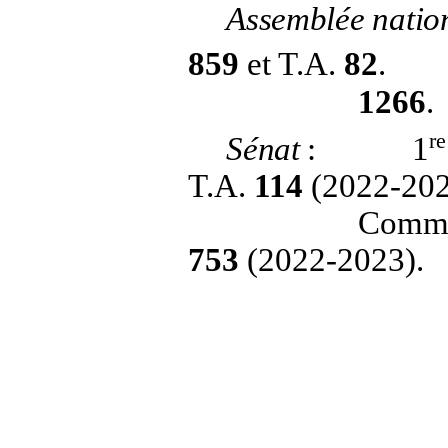
Assemblée natio
859
et T.A.
82
.
1266
.
re
Sénat
:
1
T.A.
114
(2022-202
Commis
753
(2022-2023).