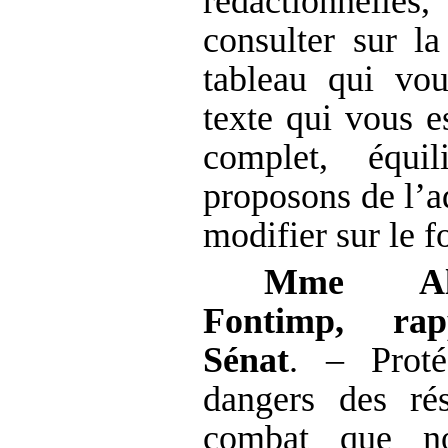
rédactionnell
consulter sur l
tableau qui vou
texte qui vous 
complet, équi
proposons de l’ad
modifier sur le f
Mme
A
Fontimp, ra
Sénat
. – Proté
dangers des ré
combat que no