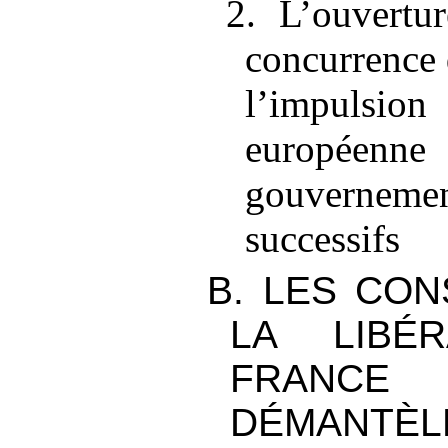
2. L’ouvertu
concurrence 
l’impuls
europé
gouverne
successifs
B. LES CO
LA LIBÉR
FRANCE
DÉMANTÈ