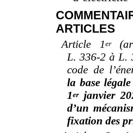
COMMEN
ARTICLES
Article
1
(a
er
L.
336-2 à L.
code de l’éne
la base légal
1
janvier 20
er
d’un mécanis
fixation des pr