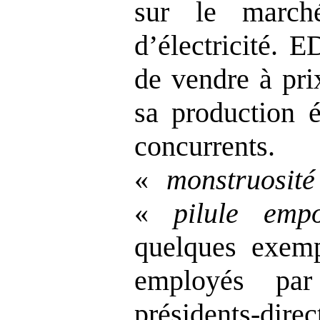
sur le march
d’électricité. 
de vendre à pri
sa production é
concurren
«
monstruosité
«
pilule emp
quelques exempl
employés par
présidents‑d