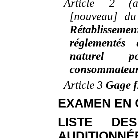
Article
2
(
[nouveau] du
Rétablisse
réglementés
naturel 
consommateu
Article
3
Gage f
EXAMEN EN 
LISTE DE
AUDITIONNÉ