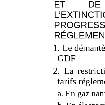
ET D
L’EXTINCT
PROGRESSI
RÉGLEMEN
1. Le démant
GDF
2. La restric
tarifs réglem
a. En gaz nat