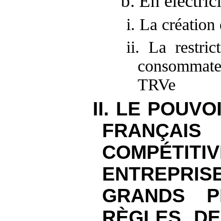
b. En électrici
i. La créati
ii. La restri
consommateur
TRVe
II. LE POUV
FRANÇA
COMPÉTI
ENTREPRI
GRANDS P
RÈGLES DE