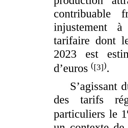
production att
contribuable f
injustement à
tarifaire dont 
2023 est esti
(
)
d’euros
.
[3]
S’agissant d
des tarifs ré
particuliers le 1
un contexte de