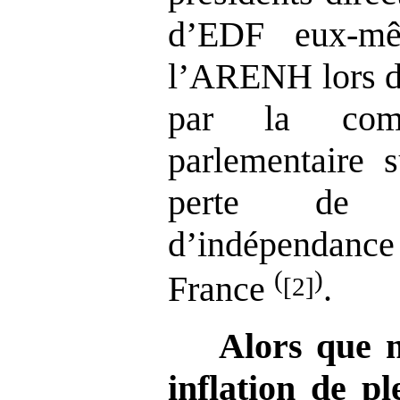
d’EDF eux-mê
l’ARENH lors de
par la comm
parlementaire s
perte de s
d’indépendanc
(
)
France
.
[2]
Alors que n
inflation de pl