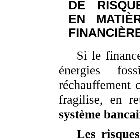
DE RISQU
EN MATIÈR
FINANCIÈR
Si le finan
énergies fos
réchauffement c
fragilise, en r
système bancair
Les risques