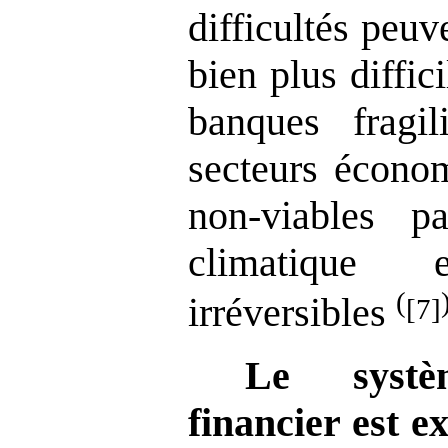
difficultés peuve
bien plus diffi
banques fragi
secteurs économ
non-viables p
climatique
(
irréversibles
[7]
Le systè
financier est e