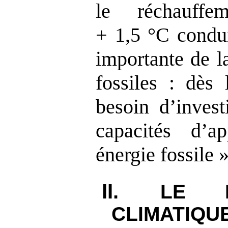
le réchauffe
+ 1,5 °C condui
importante de l
fossiles : dès 
besoin d’invest
capacités d’a
énergie fossile 
II.
LE R
CLIMATIQ