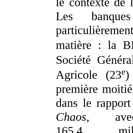
le contexte de 
Les banques
particulièremen
matière : la B
Société Généra
e
Agricole (23
)
première moitié
dans le rappor
Chaos
, avec
165,4 mill