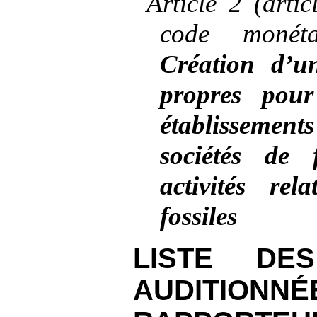
Article 2 (artic
code monéta
Création d’u
propres pour
établissemen
sociétés de
activités rel
fossiles
LISTE DE
AUDITION