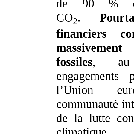
de 90 % de
CO
.
Pourt
2
financiers co
massivement 
fossiles
, au 
engagements p
l’Union eu
communauté inte
de la lutte con
climatique.