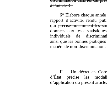
discrimination dans les cas pré
à l’article
3
;
6°
Élabore chaque année
rapport d’activité, rendu publ
qui
précise notamment les sui
données aux tests statistiques
individuels de discriminat
ainsi que les bonnes pratiques
matière de non
‑
discrimination.
II.
–
Un décret en Cons
d’État
précise
les modalit
d’application du présent article