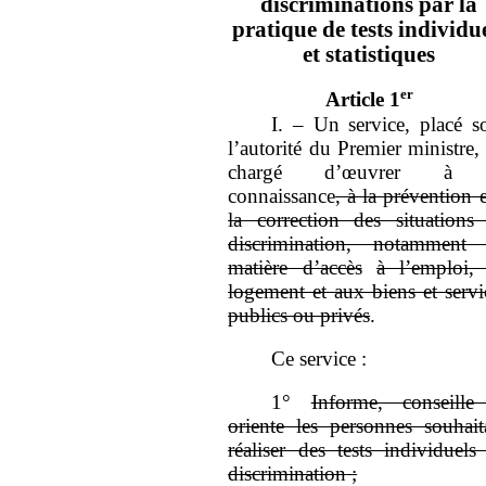
discriminations par la
pratique de tests individu
et statistiques
er
Article 1
I.
–
Un service, placé s
l’autorité du Premier ministre, 
chargé d’œuvrer à 
connaissance
, à la prévention e
la correction des situations
discrimination, notamment
matière d’accès
à l’emploi,
logement et aux biens et servi
publics ou privés
.
Ce service
:
1°
Informe, conseille
oriente les personnes souhait
réaliser des tests individuels
discrimination
;