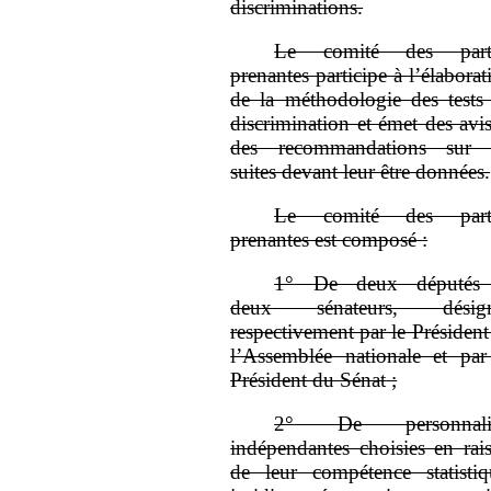
discriminations.
Le comité des parti
prenantes participe à l’élaborat
de la méthodologie des tests
discrimination et émet des avis
des recommandations sur 
suites devant leur être données.
Le comité des parti
prenantes est composé
:
1°
De deux
députés
deux
sénateurs, désig
respectivement par le Président
l’Assemblée nationale et par
Président du Sénat
;
2°
De personnali
indépendantes choisies en rai
de leur compétence statistiq