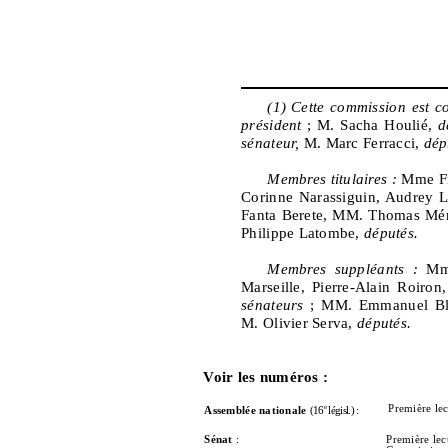
(1)
Cette commission est 
président
; M. Sacha Houlié,
d
sénateur,
M. Marc Ferracci,
dép
Membres titulaires :
Mme Fr
Corinne Narassiguin, Audrey Li
Fanta Berete, MM. Thomas Ména
Philippe Latombe,
députés.
Membres suppléants
:
Mm
Marseille, Pierre-Alain Roiro
sénateurs
; MM. Emmanuel Blai
M. Olivier Serva,
députés.
Voir les numéros :
e
Première lec
Assemblée nationale
(16
législ.) :
Sénat
:
Première lec