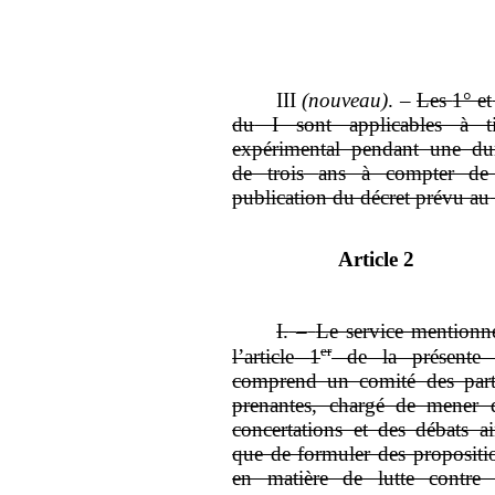
III
(nouveau)
.
–
Les
1° et
du
I sont applicables à ti
expérimental pendant une du
de trois
ans à compter de
publication du décret prévu au
Article 2
I.
–
Le service mentionn
er
l’article
1
de la présente 
comprend un comité des part
prenantes, chargé de mener 
concertations et des débats ai
que de formuler des propositi
en matière de lutte contre 