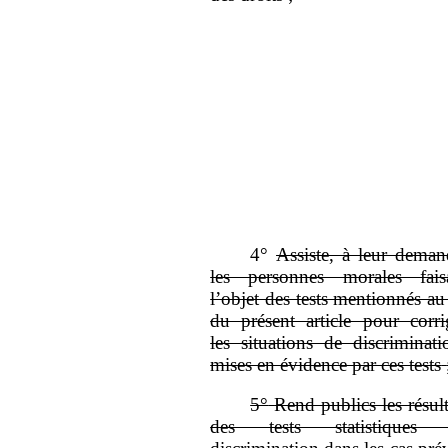
4°
Assiste, à leur deman
les personnes morales fais
l’objet des tests mentionnés au
du présent article pour corri
les situations de discriminati
mises en évidence par ces tests
5°
Rend publics les résult
des tests statistiques