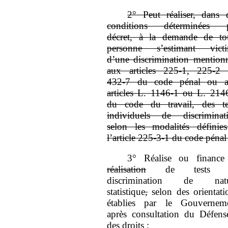
2°
Peut réaliser, dans 
conditions déterminées 
décret, à la demande de to
personne s’estimant vict
d’une discrimination mention
aux articles 225
‑
1, 225
‑
2 
432
‑
7 du code pénal ou 
articles L.
1146
‑
1 ou L.
214
du code du travail, des te
individuels de discriminat
selon les modalités définie
l’article
225
‑
3
‑
1 du code pénal
3°
Réalise ou finance
réalisation
de tests 
discrimination de natu
statistique
,
selon des orientati
établies par le Gouvernem
après consultation du Défens
des droits
;