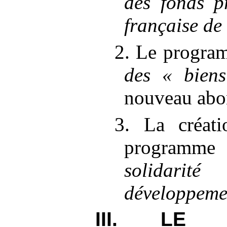
des fonds p
française de
2. Le progra
des «
bien
nouveau abo
3. La créat
programme
solidar
développeme
III. LE