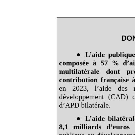
DO
●
L’aide publiqu
composée à 57
% d’ai
multilatérale dont p
contribution française 
en 2023, l’aide des
développement (CAD) d
d’APD bilatérale.
●
L’aide bilatéra
8,1
milliards d’euros