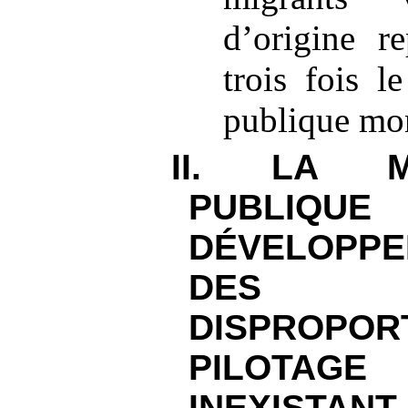
d’origine r
trois fois l
publique mo
II. LA M
PUBL
DÉVELOPPE
DES É
DISPROPOR
PILOTAG
INEXISTANT