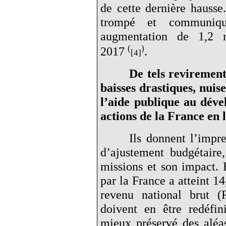
de cette dernière hauss
trompé et communiqu
augmentation de 1,2 m
(
)
2017
.
[4]
De tels revirements
baisses drastiques, nuise
l’aide publique au déve
actions de la France en 
Ils donnent l’impr
d’ajustement budgétaire,
missions et son impact. 
par la France a atteint 14
revenu national brut (R
doivent en être redéfin
mieux préservé des aléa