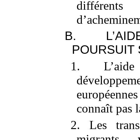
différ
d’achemine
B. L’AI
POURSUIT 
1. L’aid
développeme
européennes
connaît pas l
2. Les trans
migrants 